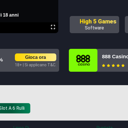
i 18 anni
High 5 Games
Software
888 Casin
Gioca ora
0%
18+ | Si applicano T&C.
Slot A 6 Rulli
Linee Di
Puntata