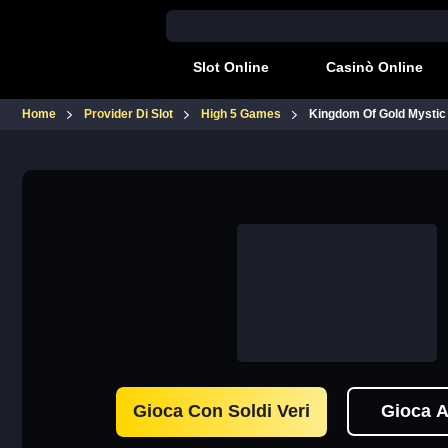
Slot Online
Casinò Online
Home
Provider Di Slot
High 5 Games
Kingdom Of Gold Mysti
Gioca A
Gioca Con Soldi Veri