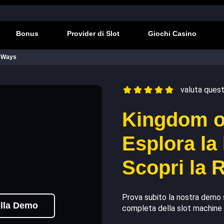
Bonus
Provider di Slot
Giochi Casino
c Ways
valuta
quest
Kingdom o
Esplora la
Scopri la 
Prova subito la nostra demo 
lla Demo
completa della slot machine 