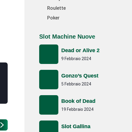
Roulette
Poker
Slot Machine Nuove
Dead or Alive 2
9 Febbraio 2024
Gonzo’s Quest
5 Febbraio 2024
Book of Dead
19 Febbraio 2024
Cat Wilde in the
Data di uscita:
Febbraio, 2021
RTP:
94.25%
Volatilità:
Media
Slot Gallina