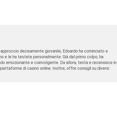
oca gratis
un approccio decisamente giovanile, Edoardo ha cominciato a
ino e le ha testate personalmente. Già dal primo colpo, ha
ndo emozionante e coinvolgente. Da allora, testa e recensisce in
 piattaforme di casinò online. Inoltre, offre consigli su diversi