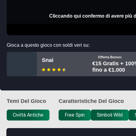
Cliccando qui confermo di avere più d
Gioca a questo gioco con soldi veri su:
Offerta Bonus:
Snai
€15 Gratis + 10
fino a €1.000
Temi Del Gioco
Caratteristiche Del Gioco
Civiltà Antiche
Free Spin
Simboli Wild