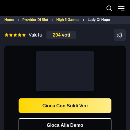
Home
Provider Di Slot
High 5 Games
Lady Of Hope
Valuta
204
voti
Gioca Con Soldi Veri
Gioca Alla Demo