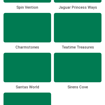
Spin Vention
Jaguar Princess Ways
Charmstones
Teatime Treasures
Santas World
Sirens Cove