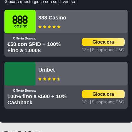
Gioca a questo gioco con soldi veri su:
888 Casino
Offerta Bonus:
Gioca ora
€50 con SPID + 100%
18+ | Si applicano T&C.
Fino a 1.000€
Unibet
Offerta Bonus:
Gioca ora
100% fino a €500 + 10%
18+ | Si applicano T&C.
Cashback