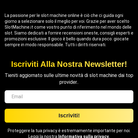
La passione per le slot machine online è ciò che ci guida ogni
giorno a selezionare solo il meglio per voi. Grazie per aver scelto
SlotMachine.it come vostro punto di riferimento nel mondo delle
slot. Siamo dedicati a fornire recensioni oneste, consigli esperti e
promozioni esclusive. Il gioco è bello quando dura poco: giocate
sempre in modo responsabile. Tutti i diritti riservati.
Iscriviti Alla Nostra Newsletter!
Tieniti aggiornato sulle ultime novità di slot machine dai top
provider..
Proteggere la tua privacy è estremamente importante per noi.
Leggi la nostra
Informativa sulla privacy.