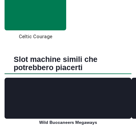
Celtic Courage
Slot machine simili che
potrebbero piacerti
Wild Buccaneers Megaways
Data di uscita:
Settembre, 2022
RTP:
95%