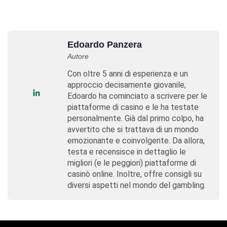
Volatilità:
Alta
Gioca gratis
Edoardo Panzera
Autore
Con oltre 5 anni di esperienza e un
approccio decisamente giovanile,
Edoardo ha cominciato a scrivere per le
piattaforme di casino e le ha testate
personalmente. Già dal primo colpo, ha
avvertito che si trattava di un mondo
emozionante e coinvolgente. Da allora,
testa e recensisce in dettaglio le
migliori (e le peggiori) piattaforme di
casinò online. Inoltre, offre consigli su
diversi aspetti nel mondo del gambling.