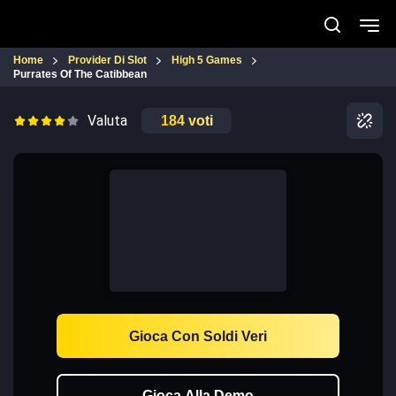
Home
Provider Di Slot
High 5 Games
Purrates Of The Catibbean
Valuta
184
voti
Gioca Con Soldi Veri
Gioca Alla Demo