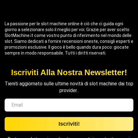
La passione per le slot machine online è ciò che ci guida ogni
giorno a selezionare solo il meglio per voi. Grazie per aver scelto
SlotMachine.it come vostro punto di riferimento nel mondo delle
slot. Siamo dedicati a fornire recensioni oneste, consigli esperti e
promozioni esclusive. Il gioco è bello quando dura poco: giocate
sempre in modo responsabile. Tutti i diritti riservati.
Iscriviti Alla Nostra Newsletter!
Tieniti aggiornato sulle ultime novità di slot machine dai top
provider..