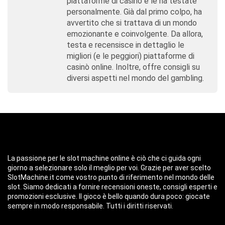
piattaforme di casino e le ha testate
personalmente. Già dal primo colpo, ha
avvertito che si trattava di un mondo
emozionante e coinvolgente. Da allora,
testa e recensisce in dettaglio le
migliori (e le peggiori) piattaforme di
casinò online. Inoltre, offre consigli su
diversi aspetti nel mondo del gambling.
La passione per le slot machine online è ciò che ci guida ogni
giorno a selezionare solo il meglio per voi. Grazie per aver scelto
SlotMachine.it come vostro punto di riferimento nel mondo delle
slot. Siamo dedicati a fornire recensioni oneste, consigli esperti e
promozioni esclusive. Il gioco è bello quando dura poco: giocate
sempre in modo responsabile. Tutti i diritti riservati.