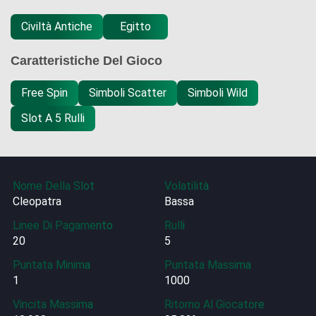
Civiltà Antiche
Egitto
Caratteristiche Del Gioco
Free Spin
Simboli Scatter
Simboli Wild
Slot A 5 Rulli
Nome Della Slot
Volatilità
Cleopatra
Bassa
Linee Di Pagamento
Rulli
20
5
Puntata Minima
Puntata Massima
1
1000
Vincita Massima
Ritorno Al Giocatore