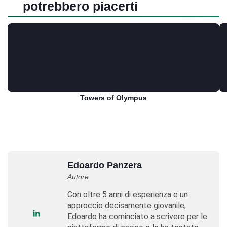
potrebbero piacerti
Towers of Olympus
Data di uscita:
Settembre, 2022
RTP:
93.86%
Volatilità:
Alta
Gioca gratis
Edoardo Panzera
Autore
Con oltre 5 anni di esperienza e un
approccio decisamente giovanile,
Edoardo ha cominciato a scrivere per le