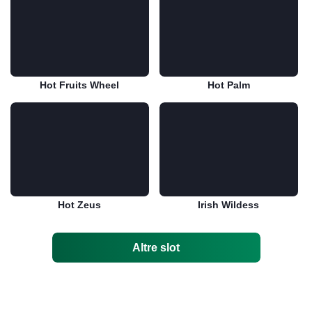
Gioca gratis
Gioca gratis
Hot Fruits Wheel
Hot Palm
Data di uscita:
Maggio, 2020
Data di uscita:
Luglio, 2022
RTP:
96%
RTP:
96%
Volatilità:
Media
Volatilità:
Alta
Gioca gratis
Gioca gratis
Hot Zeus
Irish Wildess
Data di uscita:
Luglio, 2022
Data di uscita:
Settembre,
2022
RTP:
96%
RTP:
96%
Volatilità:
Alta
Altre slot
Volatilità:
Media
Gioca gratis
Gioca gratis