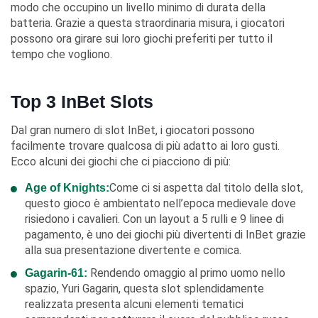
modo che occupino un livello minimo di durata della
batteria. Grazie a questa straordinaria misura, i giocatori
possono ora girare sui loro giochi preferiti per tutto il
tempo che vogliono.
Top 3 InBet Slots
Dal gran numero di slot InBet, i giocatori possono
facilmente trovare qualcosa di più adatto ai loro gusti.
Ecco alcuni dei giochi che ci piacciono di più:
Come ci si aspetta dal titolo della slot,
Age of Knights:
questo gioco è ambientato nell’epoca medievale dove
risiedono i cavalieri. Con un layout a 5 rulli e 9 linee di
pagamento, è uno dei giochi più divertenti di InBet grazie
alla sua presentazione divertente e comica.
Rendendo omaggio al primo uomo nello
Gagarin-61:
spazio, Yuri Gagarin, questa slot splendidamente
realizzata presenta alcuni elementi tematici