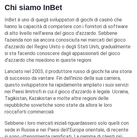
Chi siamo InBet
InBet è uno di quegli sviluppatori di giochi di casinò che
hanno la capacità di competere con i fornitori di software
di alto livello nell’arena del gioco d’azzardo. Sebbene
l’azienda non sia ancora conosciuta nei mercati del gioco
d’azzardo del Regno Unito o degli Stati Uniti, gradualmente
si sta facendo conoscere dagli appassionati del gioco
d’azzardo che risiedono in queste regioni.
Lanciato nel 2003, il produttore russo di giochi ha una storia
di successo da vantare. Fin dall’inizio della sua carriera,
questo sviluppatore ha rapidamente ampliato i suoi servizi
nei Paesi limitrofi in cui il gioco d’azzardo è legale. Ucraina,
Tagikistan, Kazakistan e molte altre regioni delle
repubbliche sovietiche sono state da allora le loro
roccaforti commerciali.
Sebbene i loro mercati iniziali riguardassero solo quelli con
sede in Russia e nei Paesi dell’Europa orientale, di recente
si sono ulteriormente ramificati. La gamma di clienti più