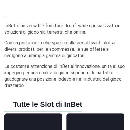
.
InBet è un versatile fornitore di software specializzato in
soluzioni di gioco sia terrestri che online.
Con un portafoglio che spazia dalle accattivanti slot ai
diversi prodotti per le scommesse, le sue offerte si
rivolgono a un’ampia gamma di giocatori.
La costante attenzione di InBet all’innovazione, unita al suo
impegno per una qualità di gioco superiore, le ha fatto
guadagnare una posizione lodevole nell’industria del gioco
d’azzardo.
Tutte le Slot di InBet