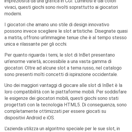
impreziosita da una grafica in CGI. Luminosi e dai colori
vivaci, questi giochi sono rivolti soprattutto ai giocatori
moderni.
I giocatori che amano uno stile di design innovativo
possono invece scegliere le slot artistiche. Disegnate quasi
a matita, offrono un’immagine tenue che è al tempo stesso
unica e rilassante per gli occhi.
Per quanto riguarda i temi, le slot di InBet presentano
un’enorme varietà, accessibile a una vasta gamma di
giocatori. Oltre ad alcune slot a tema russo, nel catalogo
sono presenti molti concetti di ispirazione occidentale.
Uno dei maggiori vantaggi di giocare alle slot di InBet è la
loro compatibilità con le piattaforme mobili. Per soddisfare
le esigenze dei giocatori mobili, questi giochi sono stati
progettati con la tecnologia HTML5. Di conseguenza, sono
completamente ottimizzati per essere giocati su
dispositivi Android e iOS.
L’azienda utilizza un algoritmo speciale per le sue slot, in