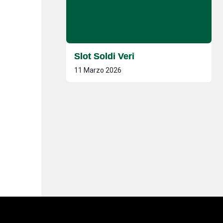
Slot Soldi Veri
11 Marzo 2026