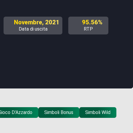
Novembre, 2021
95.56%
Data di uscita
RTP
Gioco D'Azzardo
Simboli Bonus
Simboli Wild