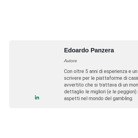
Volatilità:
Alta
Gi
Edoardo Panzera
Autore
Con oltre 5 anni di esperienza e 
scrivere per le piattaforme di cas
avvertito che si trattava di un mo
dettaglio le migliori (e le peggiori)
aspetti nel mondo del gambling.