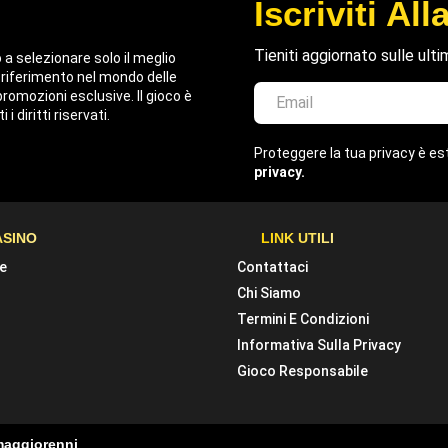
Iscriviti Al
Tieniti aggiornato sulle ulti
 a selezionare solo il meglio
 riferimento nel mondo delle
promozioni esclusive. Il gioco è
diritti riservati.
Proteggere la tua privacy è e
privacy.
ASINO
LINK UTILI
ne
Contattaci
Chi Siamo
Termini E Condizioni
Informativa Sulla Privacy
Gioco Responsabile
 maggiorenni