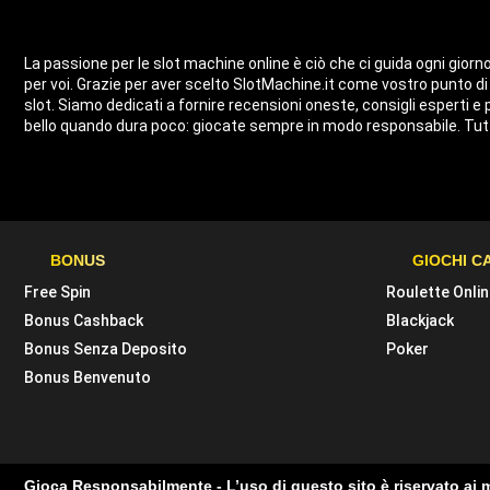
La passione per le slot machine online è ciò che ci guida ogni giorno
per voi. Grazie per aver scelto SlotMachine.it come vostro punto di
slot. Siamo dedicati a fornire recensioni oneste, consigli esperti e 
bello quando dura poco: giocate sempre in modo responsabile. Tutti i 
BONUS
GIOCHI C
Free Spin
Roulette Onli
Bonus Cashback
Blackjack
Bonus Senza Deposito
Poker
Bonus Benvenuto
Gioca Responsabilmente - L’uso di questo sito è riservato ai