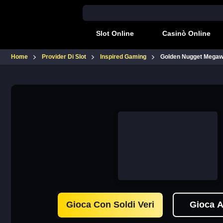
Slot Online
Casinò Online
Home
Provider Di Slot
Inspired Gaming
Golden Nugget Mega
Gioca A
Gioca Con Soldi Veri