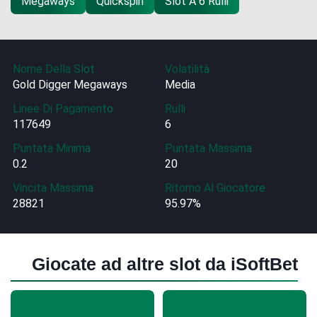
Megaways
Quickspin
Slot A 6 Rulli
Nome Della Slot
Volatilità
Gold Digger Megaways
Media
Linee Di Pagamento
Rulli
117649
6
Puntata Minima
Puntata Massima
0.2
20
Vincita Massima
Ritorno Al Giocatore
28821
95.97%
Giocate ad altre slot da iSoftBet