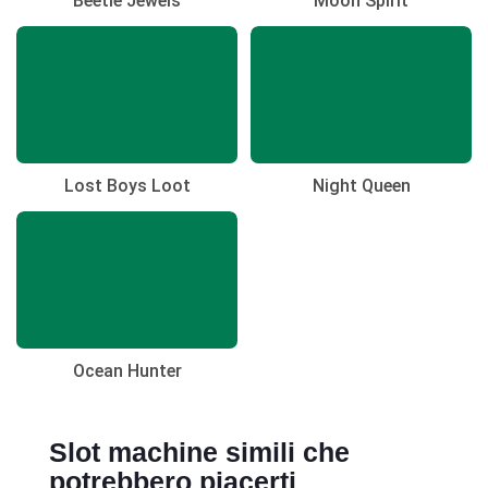
Beetle Jewels
Moon Spirit
Lost Boys Loot
Night Queen
Ocean Hunter
Slot machine simili che
potrebbero piacerti