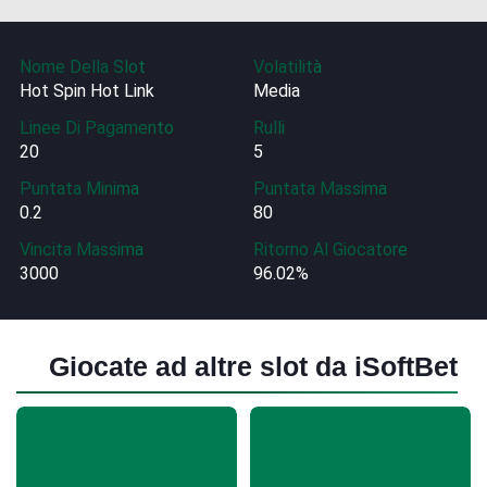
Nome Della Slot
Volatilità
Hot Spin Hot Link
Media
Linee Di Pagamento
Rulli
20
5
Puntata Minima
Puntata Massima
0.2
80
Vincita Massima
Ritorno Al Giocatore
3000
96.02%
Giocate ad altre slot da iSoftBet