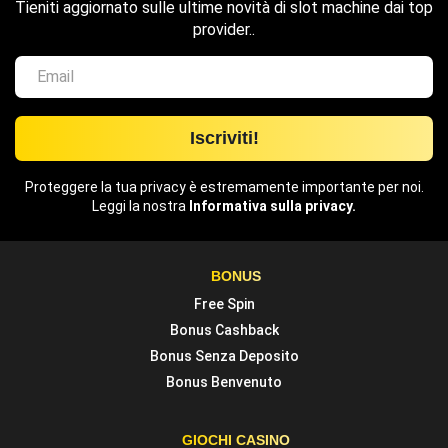
Tieniti aggiornato sulle ultime novità di slot machine dai top
provider..
Proteggere la tua privacy è estremamente importante per noi.
Leggi la nostra
Informativa sulla privacy.
BONUS
Free Spin
Bonus Cashback
Bonus Senza Deposito
Bonus Benvenuto
GIOCHI CASINO