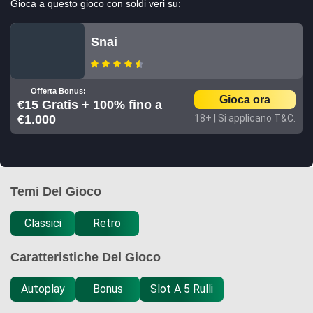
Gioca a questo gioco con soldi veri su:
Snai
Offerta Bonus:
Gioca ora
€15 Gratis + 100% fino a
18+ | Si applicano T&C.
€1.000
Temi Del Gioco
Classici
Retro
Caratteristiche Del Gioco
Autoplay
Bonus
Slot A 5 Rulli