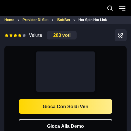
Home
Provider Di Slot
ISoftBet
Hot Spin Hot Link
Valuta
283
voti
Gioca Con Soldi Veri
Gioca Alla Demo