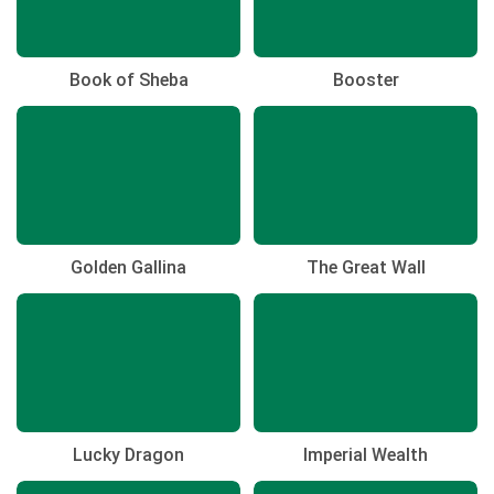
Book of Sheba
Booster
Golden Gallina
The Great Wall
Lucky Dragon
Imperial Wealth