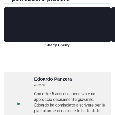
Cherry Cherry
Data di uscita:
Aprile, 2021
RTP:
97.13%
Volatilità:
Bassa
Gioca gratis
Edoardo Panzera
Autore
Con oltre 5 anni di esperienza e un
approccio decisamente giovanile,
Edoardo ha cominciato a scrivere per le
piattaforme di casino e le ha testate