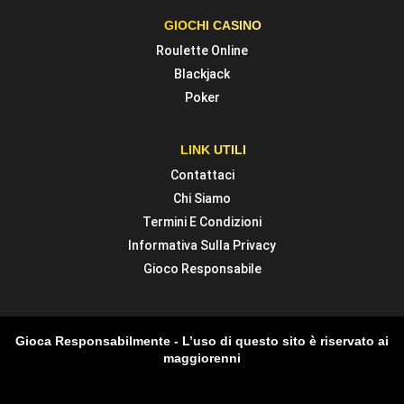
GIOCHI CASINO
Roulette Online
Blackjack
Poker
LINK UTILI
Contattaci
Chi Siamo
Termini E Condizioni
Informativa Sulla Privacy
Gioco Responsabile
Gioca Responsabilmente - L’uso di questo sito è riservato ai
maggiorenni