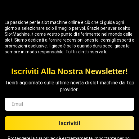
La passione per le slot machine online è ciò che ci guida ogni
giorno a selezionare solo il meglio per voi. Grazie per aver scelto
SlotMachine.it come vostro punto di riferimento nel mondo delle
slot. Siamo dedicati a fornire recensioni oneste, consigli esperti e
promozioni esclusive. Il gioco è bello quando dura poco: giocate
sempre in modo responsabile. Tutti i diritti riservati.
Iscriviti Alla Nostra Newsletter!
Tieniti aggiornato sulle ultime novità di slot machine dai top
provider..
Proteggere la tua privacy è estremamente importante per noi.