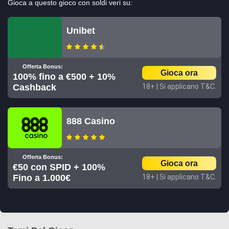
Gioca a questo gioco con soldi veri su:
Unibet
Offerta Bonus:
Gioca ora
100% fino a €500 + 10%
18+ | Si applicano T&C.
Cashback
888 Casino
Offerta Bonus:
Gioca ora
€50 con SPID + 100%
18+ | Si applicano T&C.
Fino a 1.000€