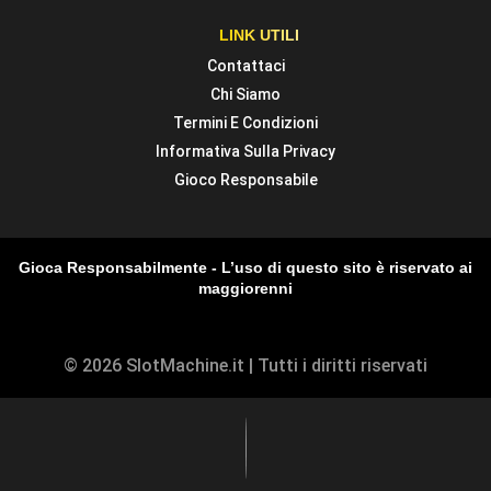
LINK UTILI
Contattaci
Chi Siamo
Termini E Condizioni
Informativa Sulla Privacy
Gioco Responsabile
Gioca Responsabilmente - L’uso di questo sito è riservato ai
maggiorenni
© 2026 SlotMachine.it | Tutti i diritti riservati