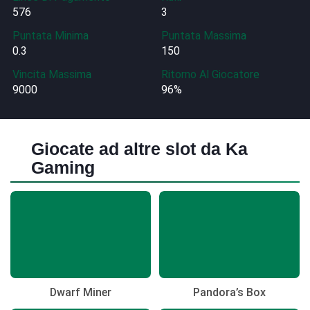
576
3
Puntata Minima
Puntata Massima
0.3
150
Vincita Massima
Ritorno Al Giocatore
9000
96%
Giocate ad altre slot da Ka
Gaming
Dwarf Miner
Pandora’s Box