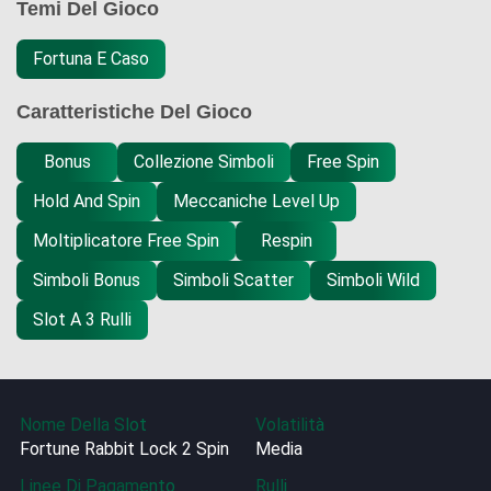
Temi Del Gioco
Fortuna E Caso
Caratteristiche Del Gioco
Bonus
Collezione Simboli
Free Spin
Hold And Spin
Meccaniche Level Up
Moltiplicatore Free Spin
Respin
Simboli Bonus
Simboli Scatter
Simboli Wild
Slot A 3 Rulli
Nome Della Slot
Volatilità
Fortune Rabbit Lock 2 Spin
Media
Linee Di Pagamento
Rulli