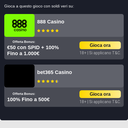
Gioca a questo gioco con soldi veri su:
888 Casino
Offerta Bonus:
Gioca ora
€50 con SPID + 100%
18+ | Si applicano T&C.
Fino a 1.000€
bet365 Casino
Gioca ora
Offerta Bonus:
100% Fino a 500€
18+ | Si applicano T&C.