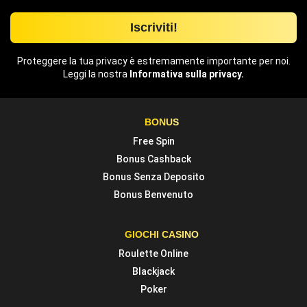
Proteggere la tua privacy è estremamente importante per noi.
Leggi la nostra
Informativa sulla privacy.
BONUS
Free Spin
Bonus Cashback
Bonus Senza Deposito
Bonus Benvenuto
GIOCHI CASINO
Roulette Online
Blackjack
Poker