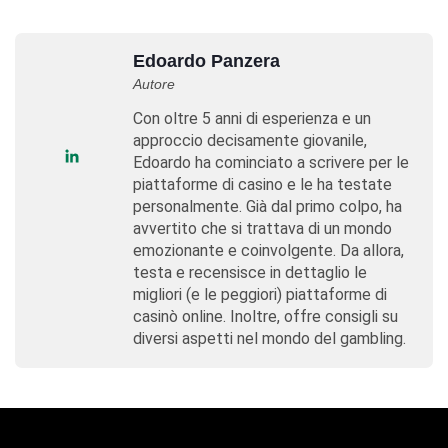
Gioca gratis
Edoardo Panzera
Autore
Con oltre 5 anni di esperienza e un
approccio decisamente giovanile,
Edoardo ha cominciato a scrivere per le
piattaforme di casino e le ha testate
personalmente. Già dal primo colpo, ha
avvertito che si trattava di un mondo
emozionante e coinvolgente. Da allora,
testa e recensisce in dettaglio le
migliori (e le peggiori) piattaforme di
casinò online. Inoltre, offre consigli su
diversi aspetti nel mondo del gambling.