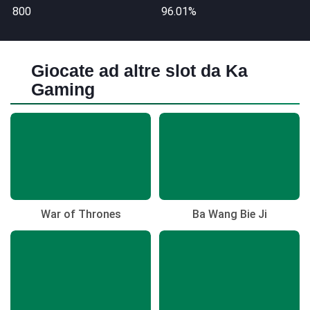
800
96.01%
Giocate ad altre slot da Ka
Gaming
War of Thrones
Ba Wang Bie Ji