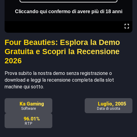
Cliccando qui confermo di avere più di 18 anni
Four Beauties: Esplora la Demo
Gratuita e Scopri la Recensione
2026
Prova subito la nostra demo senza registrazione o
download e leggi la recensione completa della slot
machine qui sotto.
Ka Gaming
Luglio, 2005
Software
Data di uscita
96.01%
RTP