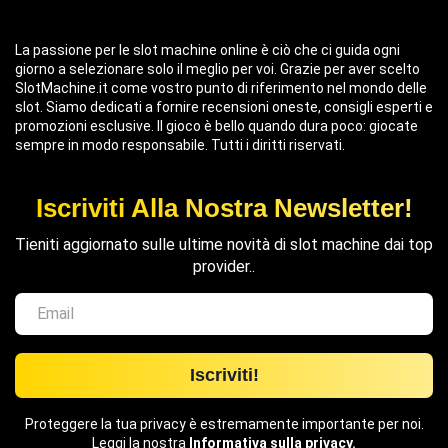
La passione per le slot machine online è ciò che ci guida ogni
giorno a selezionare solo il meglio per voi. Grazie per aver scelto
SlotMachine.it come vostro punto di riferimento nel mondo delle
slot. Siamo dedicati a fornire recensioni oneste, consigli esperti e
promozioni esclusive. Il gioco è bello quando dura poco: giocate
sempre in modo responsabile. Tutti i diritti riservati.
Iscriviti Alla Nostra Newsletter!
Tieniti aggiornato sulle ultime novità di slot machine dai top
provider..
Proteggere la tua privacy è estremamente importante per noi.
Leggi la nostra
Informativa sulla privacy.