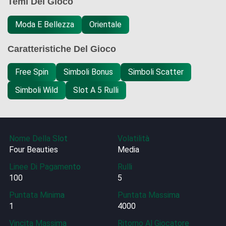
Temi Del Gioco
Moda E Bellezza
Orientale
Caratteristiche Del Gioco
Free Spin
Simboli Bonus
Simboli Scatter
Simboli Wild
Slot A 5 Rulli
Nome Della Slot
Volatilità
Four Beauties
Media
Linee Di Pagamento
Rulli
100
5
Puntata Minima
Puntata Massima
1
4000
Vincita Massima
Ritorno Al Giocatore