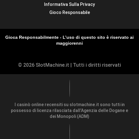
Informativa Sulla Privacy
Gioco Responsabile
Gioca Responsabilmente - L’uso di questo sito è riservato ai
maggiorenni
© 2026 SlotMachine.it | Tutti i diritti riservati
I casinò online recensiti su slotmachine.it sono tutti in
possesso di licenza rilasciata dall’Agenzia delle Dogane e
dei Monopoli (ADM)