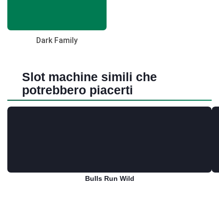
Dark Family
Slot machine simili che
potrebbero piacerti
Bulls Run Wild
Data di uscita:
Maggio, 2022
RTP:
95.75%
Volatilità:
Alta