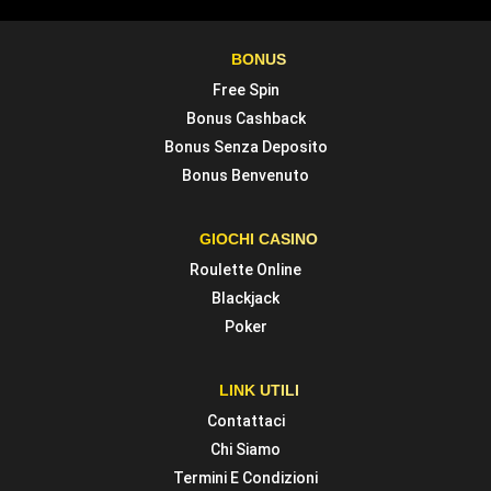
BONUS
Free Spin
Bonus Cashback
Bonus Senza Deposito
Bonus Benvenuto
GIOCHI CASINO
Roulette Online
Blackjack
Poker
LINK UTILI
Contattaci
Chi Siamo
Termini E Condizioni