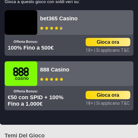
Gioca a questo gioco con soldi veri su:
bet365 Casino
Gioca ora
Offerta Bonus:
100% Fino a 500€
18+ | Si applicano T&C.
888 Casino
Offerta Bonus:
Gioca ora
€50 con SPID + 100%
18+ | Si applicano T&C.
Fino a 1.000€
Temi Del Gioco