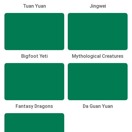
Tuan Yuan
Jingwei
Bigfoot Yeti
Mythological Creatures
Fantasy Dragons
Da Guan Yuan