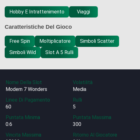
Hobby E Intrattenimento
Viaggi
Caratteristiche Del Gioco
Free Spin
Moltiplicatore
Simboli Scatter
Simboli Wild
Slot A 5 Rulli
Nome Della Slot
Volatilità
Modern 7 Wonders
Media
Linee Di Pagamento
Rulli
60
5
Puntata Minima
Puntata Massima
0.6
300
Vincita Massima
Ritorno Al Giocatore