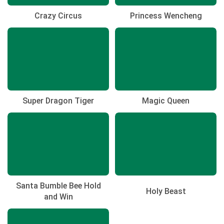
Crazy Circus
Princess Wencheng
Super Dragon Tiger
Magic Queen
Santa Bumble Bee Hold
Holy Beast
and Win