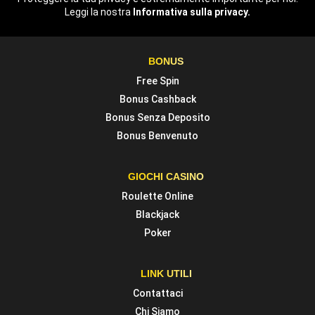
Leggi la nostra
Informativa sulla privacy.
BONUS
Free Spin
Bonus Cashback
Bonus Senza Deposito
Bonus Benvenuto
GIOCHI CASINO
Roulette Online
Blackjack
Poker
LINK UTILI
Contattaci
Chi Siamo