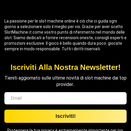
La passione per le slot machine online è ciò che ci guida ogni
giorno a selezionare solo il meglio per voi. Grazie per aver scelto
SlotMachine.it come vostro punto di riferimento nel mondo delle
slot. Siamo dedicati a fornire recensioni oneste, consigli esperti e
promozioni esclusive. Il gioco è bello quando dura poco: giocate
sempre in modo responsabile. Tutti i diritti riservati.
Iscriviti Alla Nostra Newsletter!
Tieniti aggiornato sulle ultime novità di slot machine dai top
provider..
Proteggere la tua privacy è estremamente importante per noi.