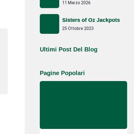
11 Marzo 2026
Gio
Sisters of Oz Jackpots
25 Ottobre 2023
Ultimi Post Del Blog
Pagine Popolari