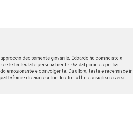
oca gratis
un approccio decisamente giovanile, Edoardo ha cominciato a
ino e le ha testate personalmente. Già dal primo colpo, ha
ndo emozionante e coinvolgente. Da allora, testa e recensisce in
 piattaforme di casinò online. Inoltre, offre consigli su diversi