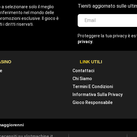
Tieniti aggiornato sulle ulti
 a selezionare solo il meglio
 riferimento nel mondo delle
promozioni esclusive. Il gioco è
diritti riservati.
Proteggere la tua privacy è e
privacy.
ASINO
LINK UTILI
ne
Contattaci
Chi Siamo
Termini E Condizioni
Informativa Sulla Privacy
Gioco Responsabile
 maggiorenni
 recensiti su slotmachine.it