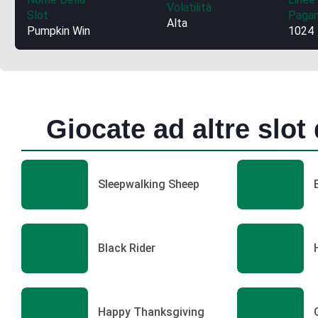
Volatilità
Slot
Paga
Alta
Pumpkin Win
1024
Giocate ad altre slo
Sleepwalking Sheep
Black Rider
Happy Thanksgiving