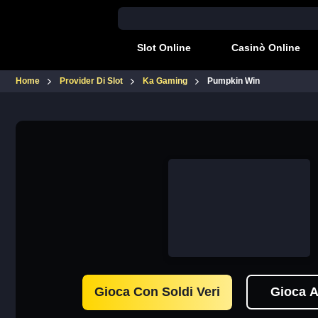
Slot Online
Casinò Online
Home
Provider Di Slot
Ka Gaming
Pumpkin Win
Gioca A
Gioca Con Soldi Veri