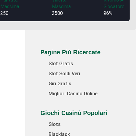
Massima
Massima
Giocatore
250
2500
96%
Pagine Più Ricercate
Slot Gratis
Slot Soldi Veri
h
Giri Gratis
Migliori Casinò Online
Giochi Casinò Popolari
Slots
Blackjack