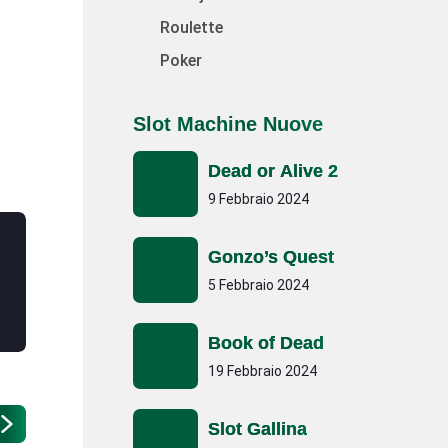
Roulette
Poker
Slot Machine Nuove
Dead or Alive 2
9 Febbraio 2024
Gonzo’s Quest
5 Febbraio 2024
Book of Dead
19 Febbraio 2024
Gho
Data di uscita:
Gennaio, 2013
RTP:
95.28%
Volatilità:
Media
Slot Gallina