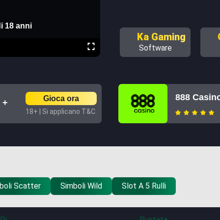
i 18 anni
Ka Gaming
Software
888 Casin
Gioca ora
 +
18+ | Si applicano T&C.
boli Scatter
Simboli Wild
Slot A 5 Rulli
Di
Puntata