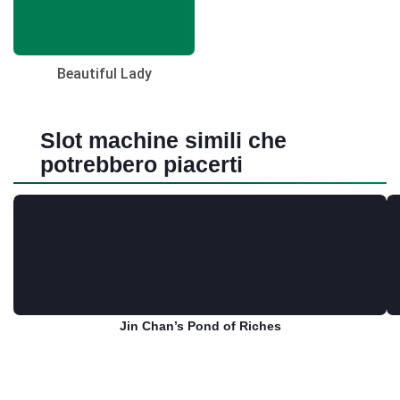
Beautiful Lady
Slot machine simili che
potrebbero piacerti
Jin Chan’s Pond of Riches
Data di uscita:
Gennaio, 2020
RTP:
94.27%
Volatilità:
Alta