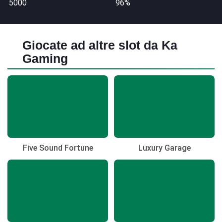
5000
96%
Giocate ad altre slot da Ka
Gaming
Five Sound Fortune
Luxury Garage