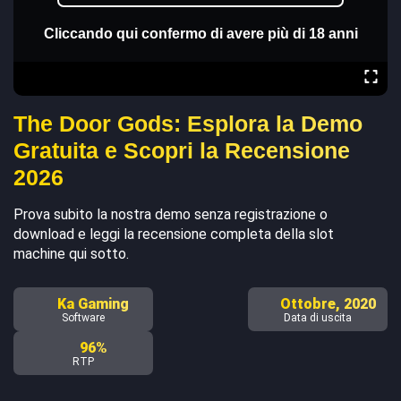
Cliccando qui confermo di avere più di 18 anni
The Door Gods: Esplora la Demo
Gratuita e Scopri la Recensione
2026
Prova subito la nostra demo senza registrazione o
download e leggi la recensione completa della slot
machine qui sotto.
Ka Gaming
Ottobre, 2020
Software
Data di uscita
96%
RTP