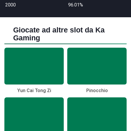
2000
96.01%
Giocate ad altre slot da Ka
Gaming
Yun Cai Tong Zi
Pinocchio