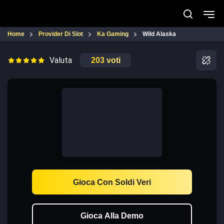
Home
Provider Di Slot
Ka Gaming
Wild Alaska
Valuta
203
voti
Gioca Con Soldi Veri
Gioca Alla Demo