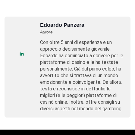
Gioca gratis
Edoardo Panzera
Autore
Con oltre 5 anni di esperienza e un
approccio decisamente giovanile,
Edoardo ha cominciato a scrivere per le
piattaforme di casino e le ha testate
personalmente. Già dal primo colpo, ha
avvertito che si trattava di un mondo
emozionante e coinvolgente. Da allora,
testa e recensisce in dettaglio le
migliori (e le peggiori) piattaforme di
casinò online. Inoltre, offre consigli su
diversi aspetti nel mondo del gambling.