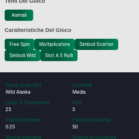
Temi Del Gioco
Animali
Caratteristiche Del Gioco
Free Spin
Moltiplicatore
Simboli Scatter
Simboli Wild
Slot A 5 Rulli
Nome Della Slot
Volatilità
Wild Alaska
Media
Linee Di Pagamento
Rulli
25
5
Puntata Minima
Puntata Massima
0.25
50
Vincita Massima
Ritorno Al Giocatore