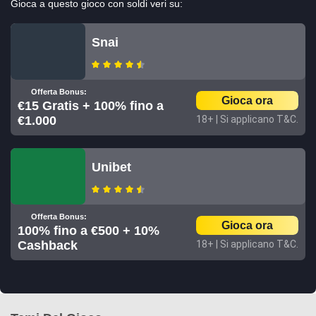
Gioca a questo gioco con soldi veri su:
Snai
Offerta Bonus:
Gioca ora
€15 Gratis + 100% fino a
18+ | Si applicano T&C.
€1.000
Unibet
Offerta Bonus:
Gioca ora
100% fino a €500 + 10%
18+ | Si applicano T&C.
Cashback