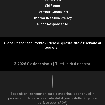
Chi Siamo
Termini E Condizioni
Informativa Sulla Privacy
Gioco Responsabile
Gioca Responsabilmente - L’uso di questo sito è riservato ai
maggiorenni
© 2026 SlotMachine.it | Tutti i diritti riservati
I casinò online recensiti su slotmachine.it sono tutti in
possesso di licenza rilasciata dall’Agenzia delle Dogane e
dei Monopoli (ADM)