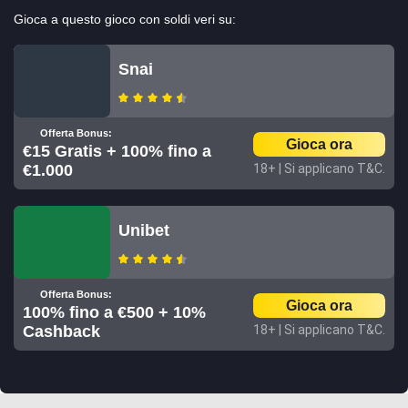
Gioca a questo gioco con soldi veri su:
Snai
Offerta Bonus:
Gioca ora
€15 Gratis + 100% fino a
18+ | Si applicano T&C.
€1.000
Unibet
Offerta Bonus:
Gioca ora
100% fino a €500 + 10%
18+ | Si applicano T&C.
Cashback