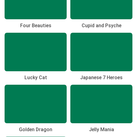
Four Beauties
Cupid and Psyche
Lucky Cat
Japanese 7 Heroes
Golden Dragon
Jelly Mania