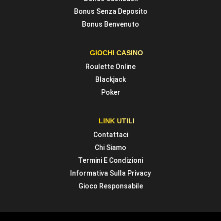
Bonus Senza Deposito
Bonus Benvenuto
GIOCHI CASINO
Roulette Online
Blackjack
Poker
LINK UTILI
Contattaci
Chi Siamo
Termini E Condizioni
Informativa Sulla Privacy
Gioco Responsabile