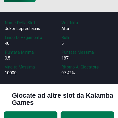
Nome Della Slot
Volatilità
Joker Leprechauns
Alta
Linee Di Pagamento
Rulli
40
5
Puntata Minima
Puntata Massima
0.5
187
Vincita Massima
Ritorno Al Giocatore
10000
97.42%
Giocate ad altre slot da Kalamba
Games