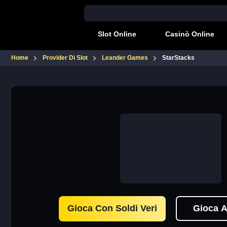
Slot Online
Casinò Online
Home
Provider Di Slot
Leander Games
StarStacks
Gioca A
Gioca Con Soldi Veri