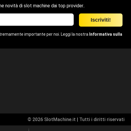
me novità di slot machine dai top provider..
stremamente importante per noi. Leggi la nostra
Informativa sulla
© 2026 SlotMachine.it | Tutti i diritti riservati