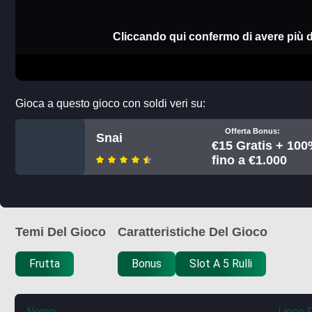
Cliccando qui confermo di avere più d
Gioca a questo gioco con soldi veri su:
Offerta Bonus:
Snai
€15 Gratis + 10
fino a €1.000
Temi Del Gioco
Caratteristiche Del Gioco
Frutta
Bonus
Slot A 5 Rulli
Nome
Linee 