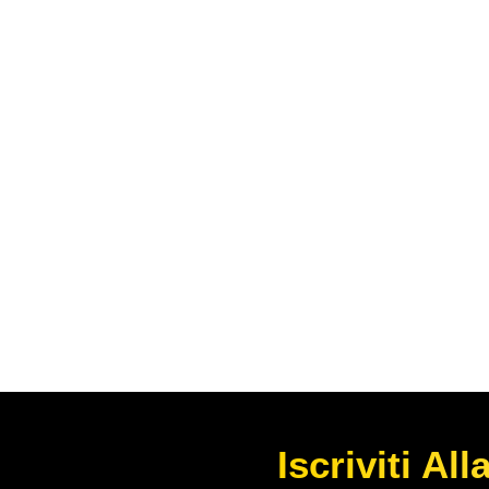
Iscriviti Al