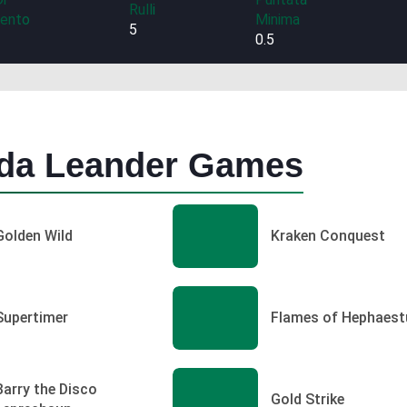
Rulli
ento
Minima
5
0.5
t da Leander Games
Golden Wild
Kraken Conquest
Supertimer
Flames of Hephaest
Barry the Disco
Gold Strike