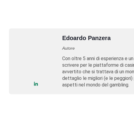
Gi
Edoardo Panzera
Autore
Con oltre 5 anni di esperienza e 
scrivere per le piattaforme di cas
avvertito che si trattava di un mo
dettaglio le migliori (e le peggiori)
aspetti nel mondo del gambling.