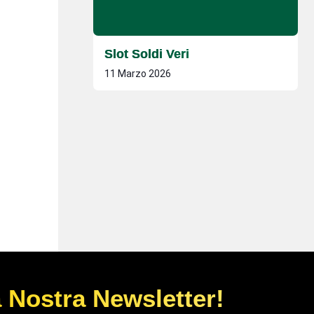
Slot Soldi Veri
11 Marzo 2026
la Nostra Newsletter!