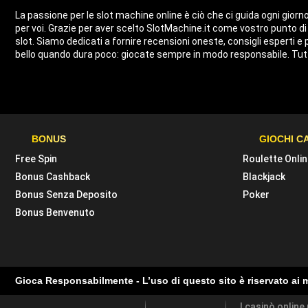
La passione per le slot machine online è ciò che ci guida ogni giorno
per voi. Grazie per aver scelto SlotMachine.it come vostro punto di
slot. Siamo dedicati a fornire recensioni oneste, consigli esperti e 
bello quando dura poco: giocate sempre in modo responsabile. Tutti i 
BONUS
GIOCHI C
Free Spin
Roulette Onli
Bonus Cashback
Blackjack
Bonus Senza Deposito
Poker
Bonus Benvenuto
Gioca Responsabilmente - L’uso di questo sito è riservato ai
I casinò online