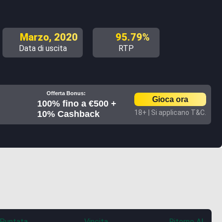
Marzo, 2020
95.79%
Data di uscita
RTP
Offerta Bonus:
Gioca ora
100% fino a €500 +
18+ | Si applicano T&C.
10% Cashback
Puntata
Vincita
Ritorno Al