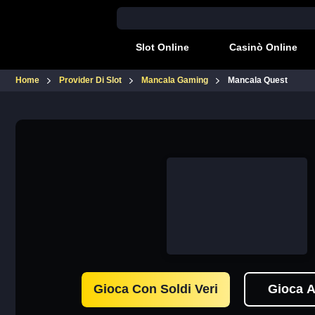
Slot Online
Casinò Online
Home
Provider Di Slot
Mancala Gaming
Mancala Quest
Gioca A
Gioca Con Soldi Veri