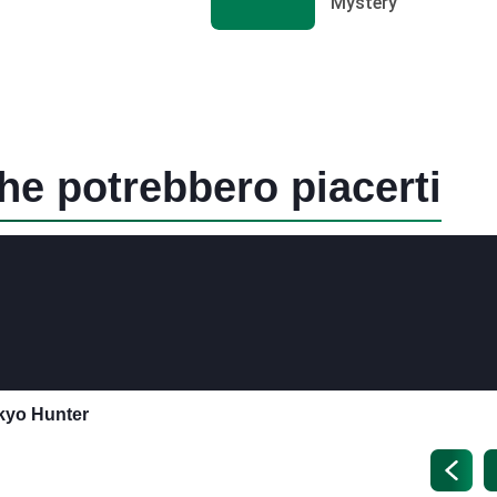
Mystery
he potrebbero piacerti
kyo Hunter