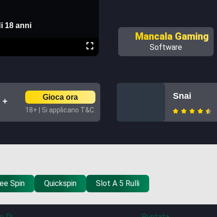
i 18 anni
Mancala Gaming
Software
Snai
Gioca ora
 +
18+ | Si applicano T&C.
ee Spin
Quickspin
Slot A 5 Rulli
e Di
Puntata