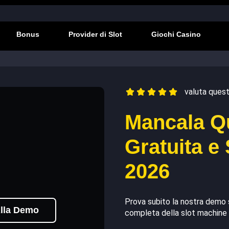
Bonus
Provider di Slot
Giochi Casino
valuta
quest
Mancala Q
Gratuita e
2026
Prova subito la nostra demo 
lla Demo
completa della slot machine 