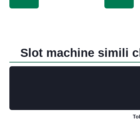
Slot machine simili c
To
Data di uscita:
Gennaio, 2023
RTP:
95%
Volatilità:
Media