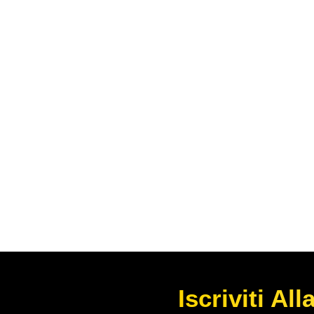
Iscriviti Al