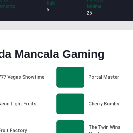
Rulli
amento
Minima
5
25
t da Mancala Gaming
777 Vegas Showtime
Portal Master
Neon Light Fruits
Cherry Bombs
The Twin Wins
Fruit Factory