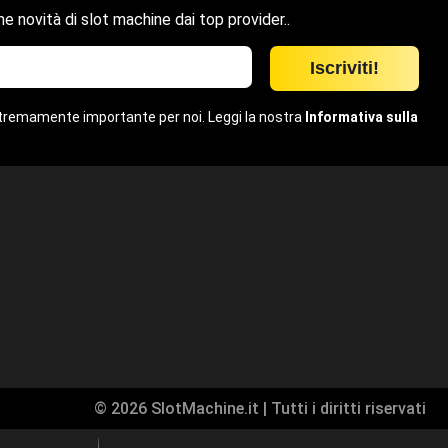
me novità di slot machine dai top provider..
stremamente importante per noi. Leggi la nostra
Informativa sulla
© 2026 SlotMachine.it | Tutti i diritti riservati