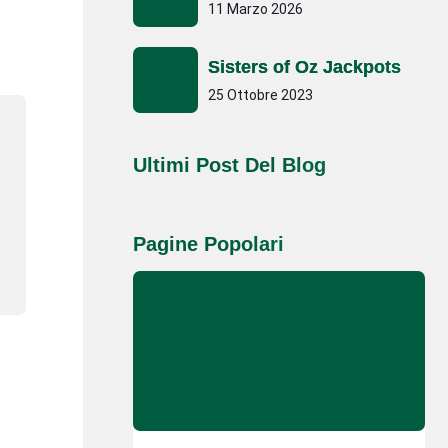
11 Marzo 2026
Gio
Sisters of Oz Jackpots
25 Ottobre 2023
Ultimi Post Del Blog
Pagine Popolari