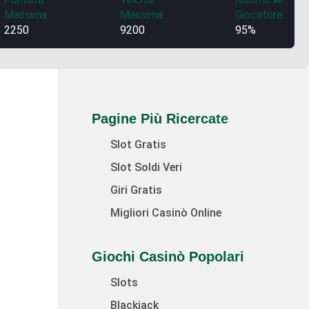
Massima
Massima
Giocatore
2250
9200
95%
Pagine Più Ricercate
Slot Gratis
Slot Soldi Veri
Giri Gratis
Migliori Casinò Online
Giochi Casinò Popolari
Slots
Blackjack