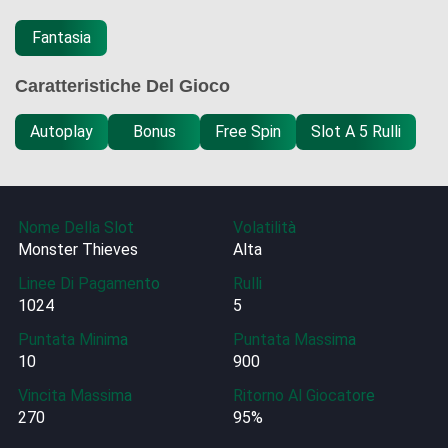
Fantasia
Caratteristiche Del Gioco
Autoplay
Bonus
Free Spin
Slot A 5 Rulli
Nome Della Slot
Volatilità
Monster Thieves
Alta
Linee Di Pagamento
Rulli
1024
5
Puntata Minima
Puntata Massima
10
900
Vincita Massima
Ritorno Al Giocatore
270
95%