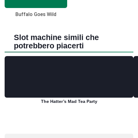
Buffalo Goes Wild
Slot machine simili che
potrebbero piacerti
The Hatter’s Mad Tea Party
Data di uscita:
Febbraio, 2021
RTP:
96.03%
Volatilità:
Media
Gioca gratis