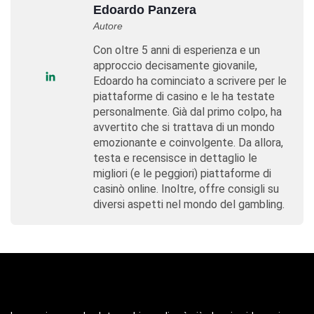
Edoardo Panzera
Autore
Con oltre 5 anni di esperienza e un
approccio decisamente giovanile,
Edoardo ha cominciato a scrivere per le
piattaforme di casino e le ha testate
personalmente. Già dal primo colpo, ha
avvertito che si trattava di un mondo
emozionante e coinvolgente. Da allora,
testa e recensisce in dettaglio le
migliori (e le peggiori) piattaforme di
casinò online. Inoltre, offre consigli su
diversi aspetti nel mondo del gambling.