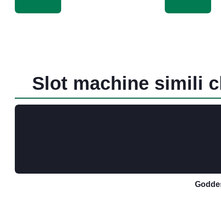
Slot machine simili c
Goddes
Data di uscita:
Marzo, 2018
RTP:
96.5%
Volatilità:
Alta