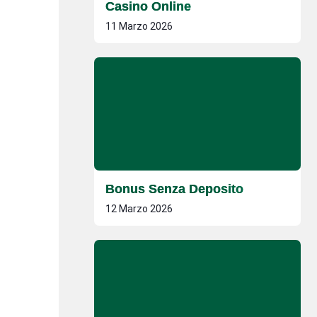
Casino Online
11 Marzo 2026
Bonus Senza Deposito
12 Marzo 2026