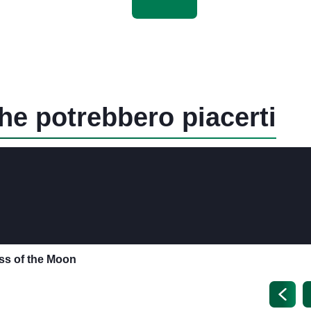
he potrebbero piacerti
s of the Moon