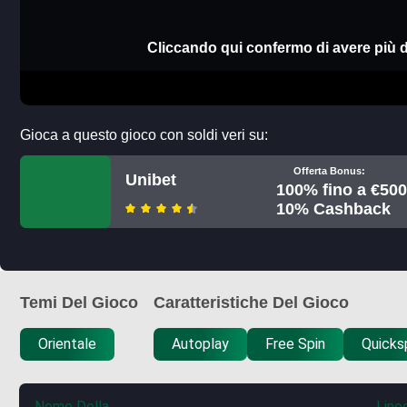
Cliccando qui confermo di avere più d
Gioca a questo gioco con soldi veri su:
Offerta Bonus:
Unibet
100% fino a €500
10% Cashback
Temi Del Gioco
Caratteristiche Del Gioco
Orientale
Autoplay
Free Spin
Quicks
Nome Della
Line