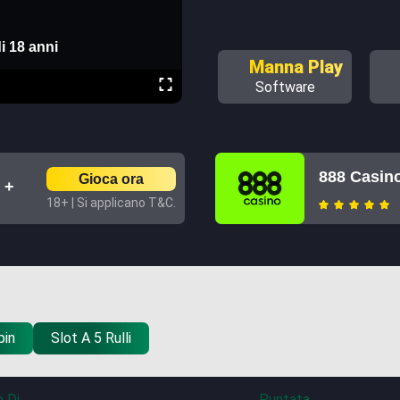
i 18 anni
Manna Play
Software
888 Casin
Gioca ora
 +
18+ | Si applicano T&C.
pin
Slot A 5 Rulli
e Di
Puntata