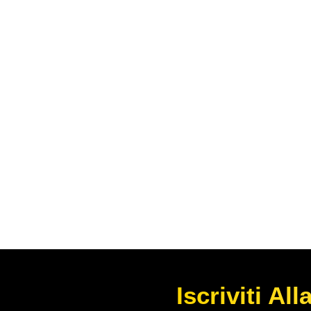
Iscriviti Al