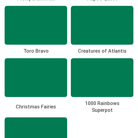
Toro Bravo
Creatures of Atlantis
1000 Rainbows
Christmas Fairies
Superpot