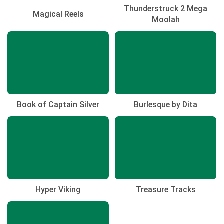
Thunderstruck 2 Mega
Magical Reels
Moolah
Book of Captain Silver
Burlesque by Dita
Hyper Viking
Treasure Tracks