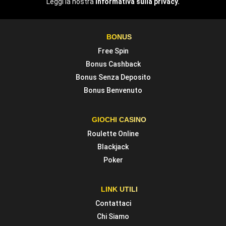
Leggi la nostra
Informativa sulla privacy.
BONUS
Free Spin
Bonus Cashback
Bonus Senza Deposito
Bonus Benvenuto
GIOCHI CASINO
Roulette Online
Blackjack
Poker
LINK UTILI
Contattaci
Chi Siamo