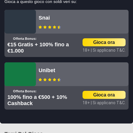
Gioca a questo gioco con soldi veri su:
Snai
Offerta Bonus:
Gioca ora
€15 Gratis + 100% fino a
18+ | Si applicano T&C.
€1.000
Unibet
Offerta Bonus:
Gioca ora
100% fino a €500 + 10%
18+ | Si applicano T&C.
Cashback