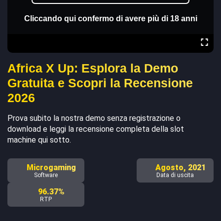
Cliccando qui confermo di avere più di 18 anni
Africa X Up: Esplora la Demo
Gratuita e Scopri la Recensione
2026
Prova subito la nostra demo senza registrazione o
download e leggi la recensione completa della slot
machine qui sotto.
Microgaming
Agosto, 2021
Software
Data di uscita
96.37%
RTP