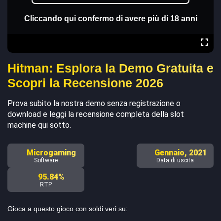
Cliccando qui confermo di avere più di 18 anni
Hitman: Esplora la Demo Gratuita e
Scopri la Recensione 2026
Prova subito la nostra demo senza registrazione o
download e leggi la recensione completa della slot
machine qui sotto.
Microgaming
Gennaio, 2021
Software
Data di uscita
95.84%
RTP
Gioca a questo gioco con soldi veri su: