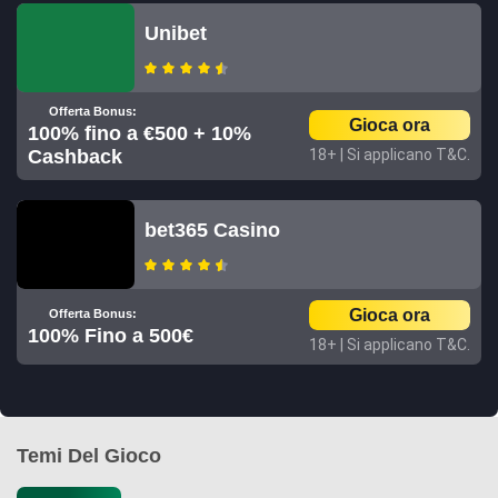
Unibet
Offerta Bonus:
Gioca ora
100% fino a €500 + 10%
18+ | Si applicano T&C.
Cashback
bet365 Casino
Gioca ora
Offerta Bonus:
100% Fino a 500€
18+ | Si applicano T&C.
Temi Del Gioco