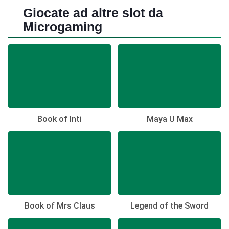
Giocate ad altre slot da
Microgaming
Book of Inti
Maya U Max
Book of Mrs Claus
Legend of the Sword