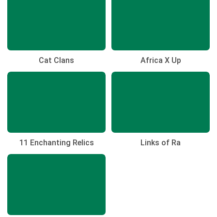
Cat Clans
Africa X Up
11 Enchanting Relics
Links of Ra