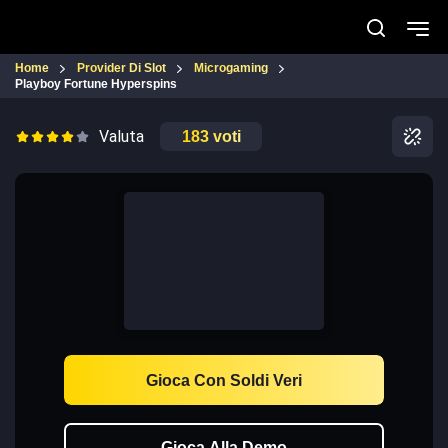
Home
Provider Di Slot
Microgaming
Playboy Fortune Hyperspins
Valuta
183
voti
Gioca Con Soldi Veri
Gioca Alla Demo