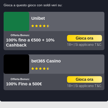
Gioca a questo gioco con soldi veri su:
Unibet
Offerta Bonus:
Gioca ora
100% fino a €500 + 10%
18+ | Si applicano T&C.
Cashback
bet365 Casino
Gioca ora
Offerta Bonus:
100% Fino a 500€
18+ | Si applicano T&C.