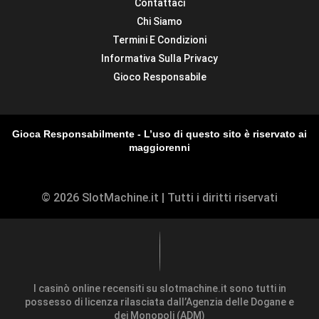
Contattaci
Chi Siamo
Termini E Condizioni
Informativa Sulla Privacy
Gioco Responsabile
Gioca Responsabilmente - L’uso di questo sito è riservato ai
maggiorenni
© 2026 SlotMachine.it | Tutti i diritti riservati
I casinò online recensiti su slotmachine.it sono tutti in
possesso di licenza rilasciata dall’Agenzia delle Dogane e
dei Monopoli (ADM)