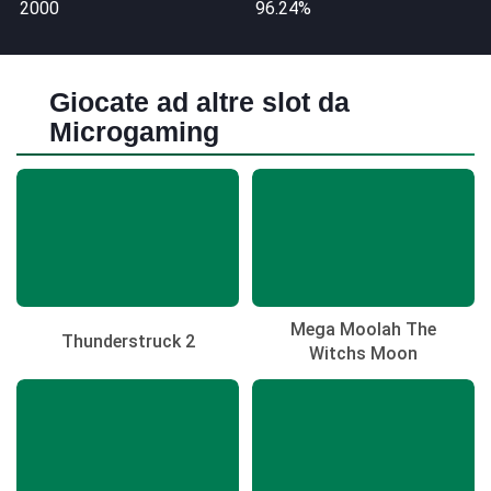
2000
96.24%
Giocate ad altre slot da
Microgaming
Mega Moolah The
Thunderstruck 2
Witchs Moon