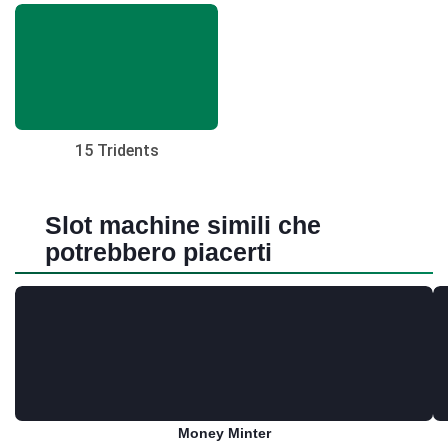
15 Tridents
Slot machine simili che
potrebbero piacerti
Money Minter
Data di uscita:
Luglio, 2022