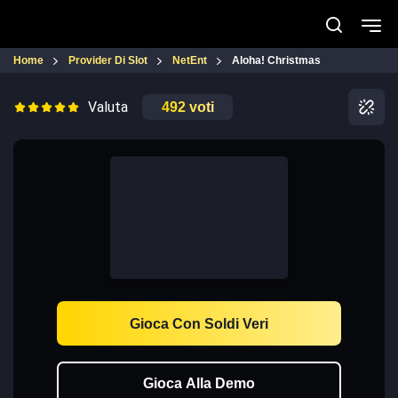
Home
Provider Di Slot
NetEnt
Aloha! Christmas
Valuta
492
voti
Gioca Con Soldi Veri
Gioca Alla Demo