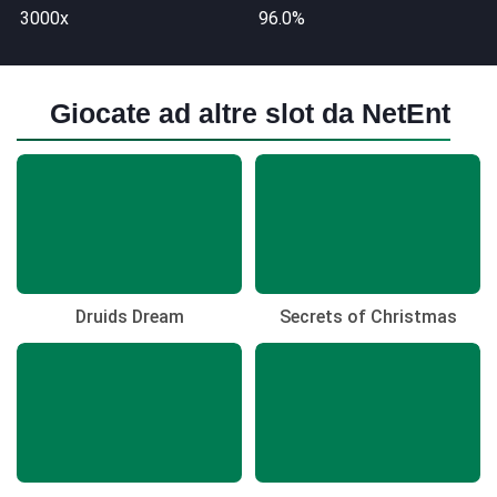
3000x
96.0%
Giocate ad altre slot da NetEnt
Druids Dream
Secrets of Christmas