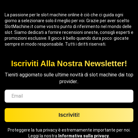
La passione per le slot machine online è ciò che ci guida ogni
giorno a selezionare solo il meglio per voi. Grazie per aver scelto
SlotMachine.it come vostro punto di riferimento nel mondo delle
slot. Siamo dedicati a fornire recensioni oneste, consigli esperti e
promozioni esclusive. Il gioco è bello quando dura poco: giocate
sempre in modo responsabile. Tutti i diritti riservati.
Iscriviti Alla Nostra Newsletter!
Tieniti aggiornato sulle ultime novità di slot machine dai top
provider..
Proteggere la tua privacy è estremamente importante per noi.
Leggi la nostra
Informativa sulla privacy.