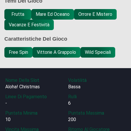
Temi Del Gioco
Frutta
Mare Ed Oceano
Orrore E Mistero
Vacanze E Festività
Caratteristiche Del Gioco
Free Spin
Vittorie A Grappolo
Wild Speciali
Nome Della Slot
Volatilità
Aloha! Christmas
Bassa
Linee Di Pagamento
Rulli
-
6
Puntata Minima
Puntata Massima
10
200
Vincita Massima
Ritorno Al Giocatore