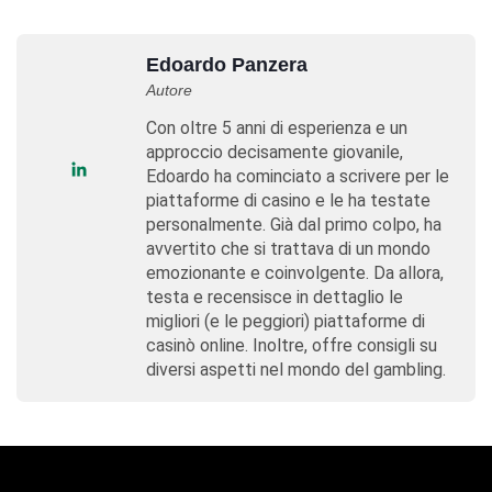
Gioca gratis
Edoardo Panzera
Autore
Con oltre 5 anni di esperienza e un
approccio decisamente giovanile,
Edoardo ha cominciato a scrivere per le
piattaforme di casino e le ha testate
personalmente. Già dal primo colpo, ha
avvertito che si trattava di un mondo
emozionante e coinvolgente. Da allora,
testa e recensisce in dettaglio le
migliori (e le peggiori) piattaforme di
casinò online. Inoltre, offre consigli su
diversi aspetti nel mondo del gambling.