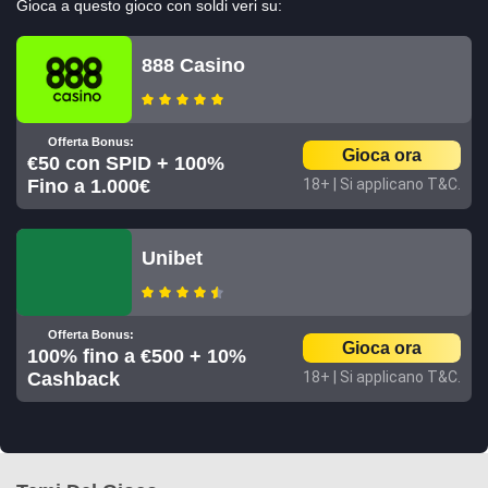
Gioca a questo gioco con soldi veri su:
888 Casino
Offerta Bonus:
Gioca ora
€50 con SPID + 100%
18+ | Si applicano T&C.
Fino a 1.000€
Unibet
Offerta Bonus:
Gioca ora
100% fino a €500 + 10%
18+ | Si applicano T&C.
Cashback