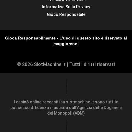
Informativa Sulla Privacy
Gioco Responsabile
Gioca Responsabilmente - L’uso di questo sito è riservato ai
maggiorenni
© 2026 SlotMachine.it | Tutti i diritti riservati
I casinò online recensiti su slotmachine.it sono tutti in
possesso di licenza rilasciata dall’Agenzia delle Dogane e
dei Monopoli (ADM)