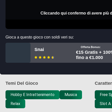
Cliccando qui confermo di avere più d
Gioca a questo gioco con soldi veri su:
Offerta Bonus:
Snai
€15 Gratis + 10
fino a €1.000
Temi Del Gioco
Caratter
Hobby E Intrattenimento
Musica
Free S
Relax
Slot A 