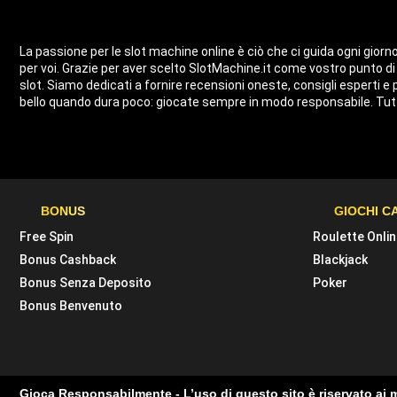
La passione per le slot machine online è ciò che ci guida ogni giorno
per voi. Grazie per aver scelto SlotMachine.it come vostro punto di
slot. Siamo dedicati a fornire recensioni oneste, consigli esperti e 
bello quando dura poco: giocate sempre in modo responsabile. Tutti i 
BONUS
GIOCHI C
Free Spin
Roulette Onli
Bonus Cashback
Blackjack
Bonus Senza Deposito
Poker
Bonus Benvenuto
Gioca Responsabilmente - L’uso di questo sito è riservato ai