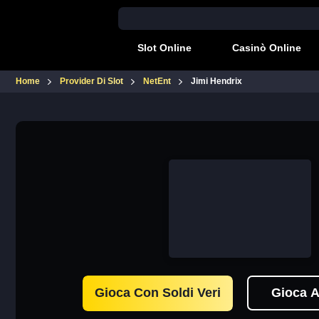
Slot Online
Casinò Online
Home
Provider Di Slot
NetEnt
Jimi Hendrix
Gioca A
Gioca Con Soldi Veri