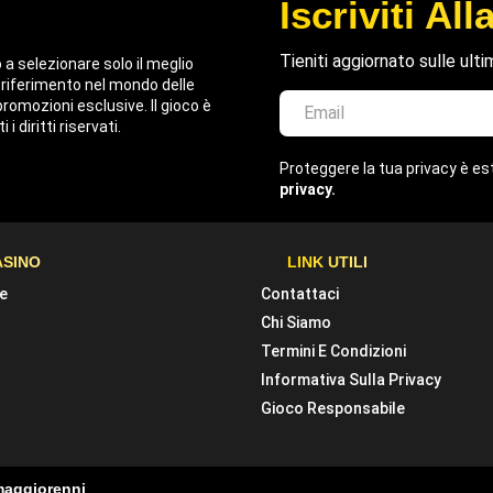
Iscriviti Al
Tieniti aggiornato sulle ulti
 a selezionare solo il meglio
 riferimento nel mondo delle
promozioni esclusive. Il gioco è
diritti riservati.
Proteggere la tua privacy è e
privacy.
ASINO
LINK UTILI
ne
Contattaci
Chi Siamo
Termini E Condizioni
Informativa Sulla Privacy
Gioco Responsabile
 maggiorenni