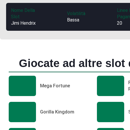
Nome Della
Linee 
Volatilità
Slot
Paga
Bassa
Jimi Hendrix
20
Giocate ad altre slot
Mega Fortune
Gorilla Kingdom