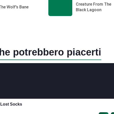
Creature From The
The Wolf’s Bane
Black Lagoon
he potrebbero piacerti
. Lost Socks