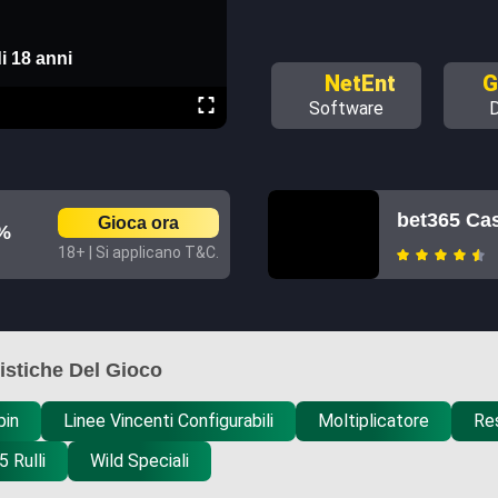
i 18 anni
NetEnt
G
Software
D
bet365 Ca
Gioca ora
0%
18+ | Si applicano T&C.
istiche Del Gioco
pin
Linee Vincenti Configurabili
Moltiplicatore
Re
5 Rulli
Wild Speciali