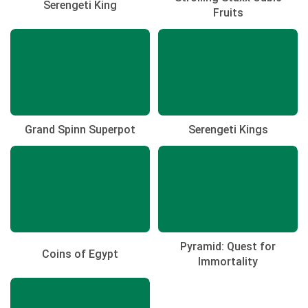
Serengeti King
Fruits
Grand Spinn Superpot
Serengeti Kings
Pyramid: Quest for
Coins of Egypt
Immortality