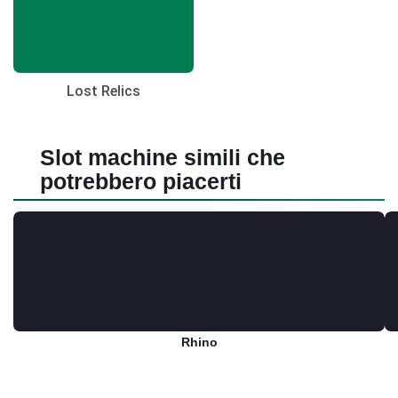
Lost Relics
Slot machine simili che
potrebbero piacerti
Rhino
Data di uscita:
Ottobre, 2021
RTP:
95.87%
Volatilità:
Alta