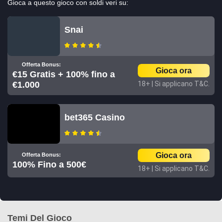
Gioca a questo gioco con soldi veri su:
Snai
Offerta Bonus:
Gioca ora
€15 Gratis + 100% fino a
18+ | Si applicano T&C.
€1.000
bet365 Casino
Gioca ora
Offerta Bonus:
100% Fino a 500€
18+ | Si applicano T&C.
Temi Del Gioco