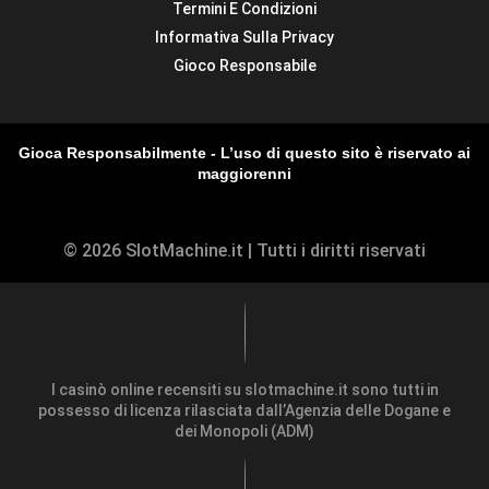
Termini E Condizioni
Informativa Sulla Privacy
Gioco Responsabile
Gioca Responsabilmente - L’uso di questo sito è riservato ai
maggiorenni
© 2026 SlotMachine.it | Tutti i diritti riservati
I casinò online recensiti su slotmachine.it sono tutti in
possesso di licenza rilasciata dall’Agenzia delle Dogane e
dei Monopoli (ADM)