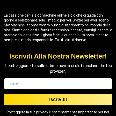
La passione per le slot machine online è ciò che ci guida ogni
giorno a selezionare solo il meglio per voi. Grazie per aver scelto
SlotMachine.it come vostro punto di riferimento nel mondo delle
slot. Siamo dedicati a fornire recensioni oneste, consigli esperti e
promozioni esclusive. Il gioco è bello quando dura poco: giocate
sempre in modo responsabile. Tutti i diritti riservati.
Iscriviti Alla Nostra Newsletter!
Tieniti aggiornato sulle ultime novità di slot machine dai top
provider..
Proteggere la tua privacy è estremamente importante per noi.