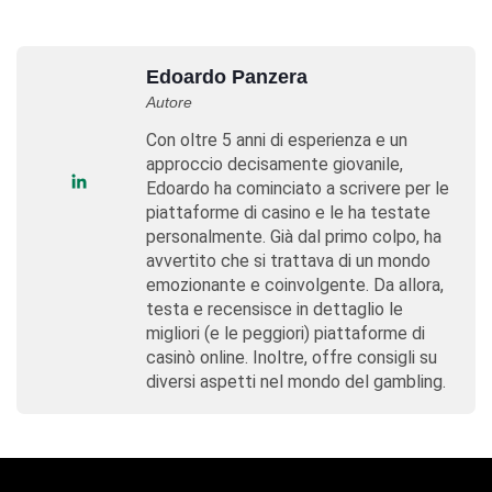
Gioca gratis
Edoardo Panzera
Autore
Con oltre 5 anni di esperienza e un
approccio decisamente giovanile,
Edoardo ha cominciato a scrivere per le
piattaforme di casino e le ha testate
personalmente. Già dal primo colpo, ha
avvertito che si trattava di un mondo
emozionante e coinvolgente. Da allora,
testa e recensisce in dettaglio le
migliori (e le peggiori) piattaforme di
casinò online. Inoltre, offre consigli su
diversi aspetti nel mondo del gambling.