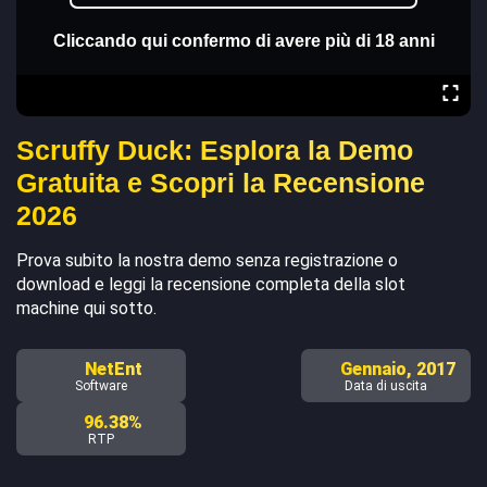
Cliccando qui confermo di avere più di 18 anni
Scruffy Duck: Esplora la Demo
Gratuita e Scopri la Recensione
2026
Prova subito la nostra demo senza registrazione o
download e leggi la recensione completa della slot
machine qui sotto.
NetEnt
Gennaio, 2017
Software
Data di uscita
96.38%
RTP