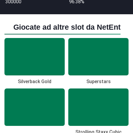
300000
96.38%
Giocate ad altre slot da NetEnt
Silverback Gold
Superstars
Strolling Staxx Cubic