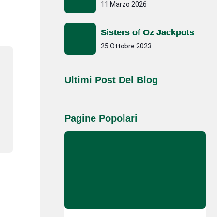
11 Marzo 2026
Gio
Sisters of Oz Jackpots
25 Ottobre 2023
Ultimi Post Del Blog
Pagine Popolari