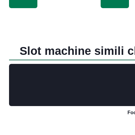
Slot machine simili c
Foo
Data di uscita:
Novembre, 2022
RTP:
96.06%
Volatilità:
Media