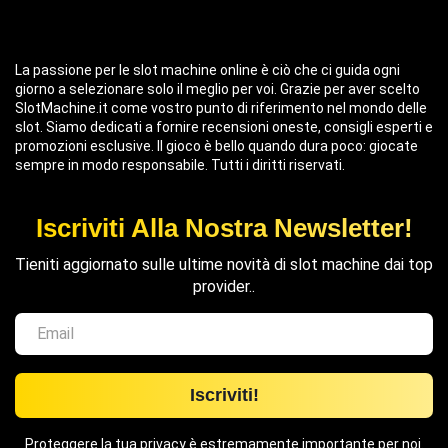
La passione per le slot machine online è ciò che ci guida ogni
giorno a selezionare solo il meglio per voi. Grazie per aver scelto
SlotMachine.it come vostro punto di riferimento nel mondo delle
slot. Siamo dedicati a fornire recensioni oneste, consigli esperti e
promozioni esclusive. Il gioco è bello quando dura poco: giocate
sempre in modo responsabile. Tutti i diritti riservati.
Iscriviti Alla Nostra Newsletter!
Tieniti aggiornato sulle ultime novità di slot machine dai top
provider..
Proteggere la tua privacy è estremamente importante per noi.