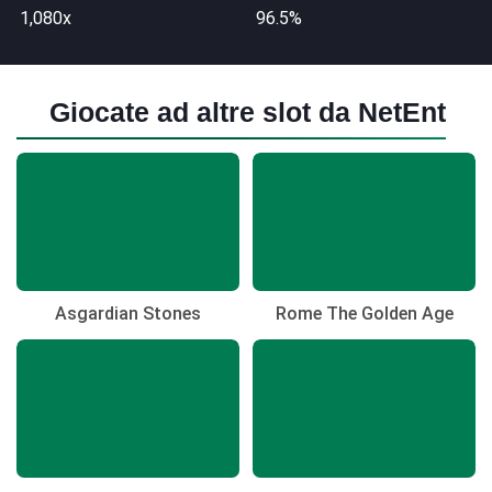
1,080x
96.5%
Giocate ad altre slot da NetEnt
Asgardian Stones
Rome The Golden Age