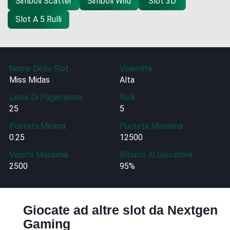
Simboli Scatter
Simboli Wild
Slot 3D
Slot A 5 Rulli
Nome Della Slot
Volatilità
Miss Midas
Alta
Linee Di Pagamento
Rulli
25
5
Puntata Minima
Puntata Massima
0.25
12500
Vincita Massima
Ritorno Al Giocatore
2500
95%
Giocate ad altre slot da Nextgen
Gaming