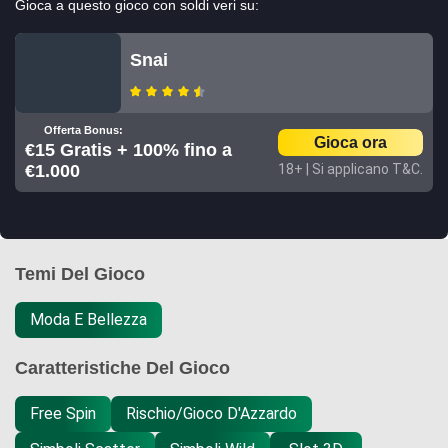
Gioca a questo gioco con soldi veri su:
Snai
Offerta Bonus:
Gioca ora
€15 Gratis + 100% fino a
18+ | Si applicano T&C.
€1.000
Temi Del Gioco
Moda E Bellezza
Caratteristiche Del Gioco
Free Spin
Rischio/Gioco D'Azzardo