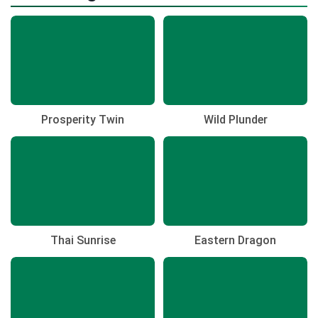
Prosperity Twin
Wild Plunder
Thai Sunrise
Eastern Dragon