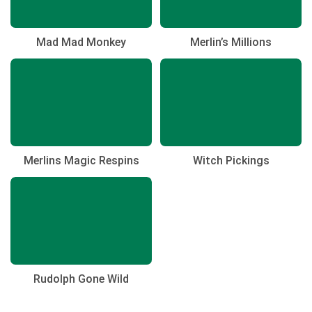
Mad Mad Monkey
Merlin’s Millions
Merlins Magic Respins
Witch Pickings
Rudolph Gone Wild