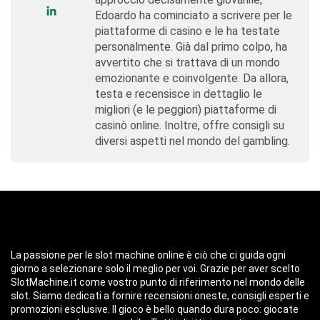
Edoardo ha cominciato a scrivere per le
piattaforme di casino e le ha testate
personalmente. Già dal primo colpo, ha
avvertito che si trattava di un mondo
emozionante e coinvolgente. Da allora,
testa e recensisce in dettaglio le
migliori (e le peggiori) piattaforme di
casinò online. Inoltre, offre consigli su
diversi aspetti nel mondo del gambling.
La passione per le slot machine online è ciò che ci guida ogni
giorno a selezionare solo il meglio per voi. Grazie per aver scelto
SlotMachine.it come vostro punto di riferimento nel mondo delle
slot. Siamo dedicati a fornire recensioni oneste, consigli esperti e
promozioni esclusive. Il gioco è bello quando dura poco: giocate