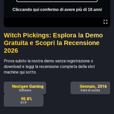
Cliccando qui confermo di avere più di 18 anni
Witch Pickings: Esplora la Demo
Gratuita e Scopri la Recensione
2026
Prova subito la nostra demo senza registrazione o
download e leggi la recensione completa della slot
machine qui sotto.
Nextgen Gaming
Gennaio, 2016
Software
Data di uscita
95.8%
RTP