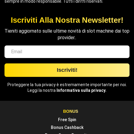
sempre in modo responsabile. Tutti i diritti riservati.
Iscriviti Alla Nostra Newsletter!
Tieniti aggiornato sulle ultime novità di slot machine dai top
provider..
Proteggere la tua privacy è estremamente importante per noi.
Leggi la nostra
Informativa sulla privacy.
BONUS
Free Spin
Bonus Cashback