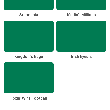
Starmania
Merlin’s Millions
Kingdom’s Edge
Irish Eyes 2
Foxin’ Wins Football