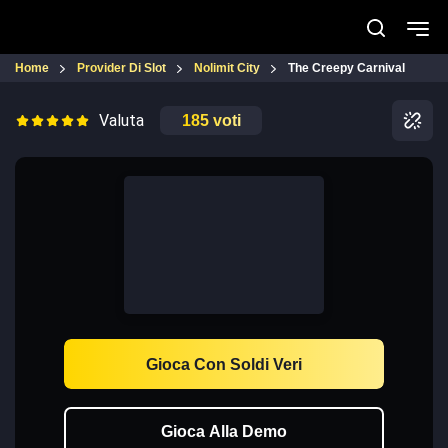
Home
Provider Di Slot
Nolimit City
The Creepy Carnival
Valuta
185
voti
Gioca Con Soldi Veri
Gioca Alla Demo