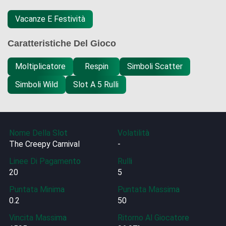
Vacanze E Festività
Caratteristiche Del Gioco
Moltiplicatore
Respin
Simboli Scatter
Simboli Wild
Slot A 5 Rulli
Nome Della Slot
Volatilità
The Creepy Carnival
-
Linee Di Pagamento
Rulli
20
5
Puntata Minima
Puntata Massima
0.2
50
Vincita Massima
Ritorno Al Giocatore