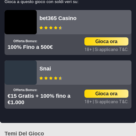
Gioca a questo gioco con soldi veri su:
bet365 Casino
Gioca ora
Offerta Bonus:
100% Fino a 500€
18+ | Si applicano T&C.
Snai
Offerta Bonus:
Gioca ora
€15 Gratis + 100% fino a
18+ | Si applicano T&C.
€1.000
Temi Del Gioco