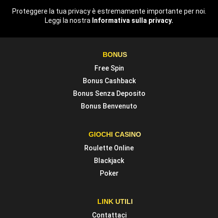
Proteggere la tua privacy è estremamente importante per noi.
Leggi la nostra
Informativa sulla privacy.
BONUS
Free Spin
Bonus Cashback
Bonus Senza Deposito
Bonus Benvenuto
GIOCHI CASINO
Roulette Online
Blackjack
Poker
LINK UTILI
Contattaci