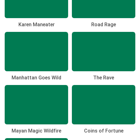
Karen Maneater
Road Rage
Manhattan Goes Wild
The Rave
Mayan Magic Wildfire
Coins of Fortune