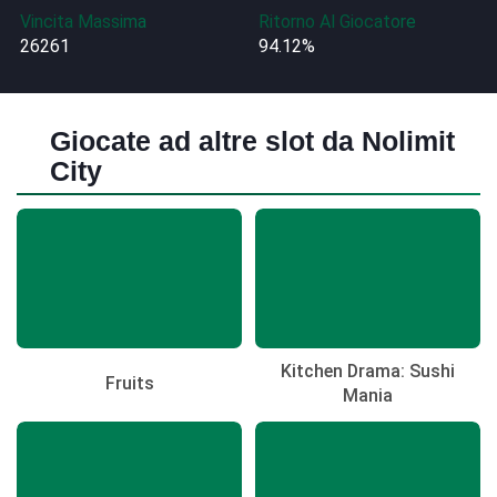
Vincita Massima
Ritorno Al Giocatore
26261
94.12%
Giocate ad altre slot da Nolimit
City
Kitchen Drama: Sushi
Fruits
Mania