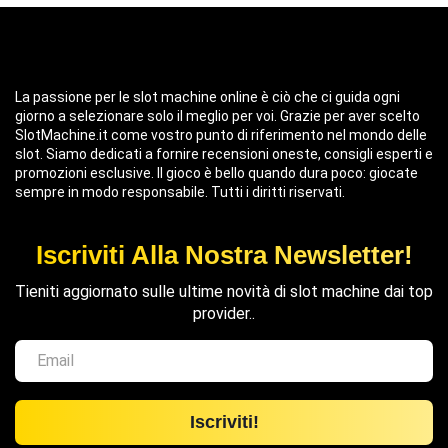
La passione per le slot machine online è ciò che ci guida ogni
giorno a selezionare solo il meglio per voi. Grazie per aver scelto
SlotMachine.it come vostro punto di riferimento nel mondo delle
slot. Siamo dedicati a fornire recensioni oneste, consigli esperti e
promozioni esclusive. Il gioco è bello quando dura poco: giocate
sempre in modo responsabile. Tutti i diritti riservati.
Iscriviti Alla Nostra Newsletter!
Tieniti aggiornato sulle ultime novità di slot machine dai top
provider..