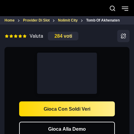
Home
Provider Di Slot
Nolimit City
Tomb Of Akhenaten
Valuta
284
voti
Gioca Con Soldi Veri
Gioca Alla Demo