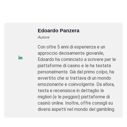
RTP:
96.05%
Volatilità:
Alta
Gioca gratis
Edoardo Panzera
Autore
Con oltre 5 anni di esperienza e un
approccio decisamente giovanile,
Edoardo ha cominciato a scrivere per le
piattaforme di casino e le ha testate
personalmente. Già dal primo colpo, ha
avvertito che si trattava di un mondo
emozionante e coinvolgente. Da allora,
testa e recensisce in dettaglio le
migliori (e le peggiori) piattaforme di
casinò online. Inoltre, offre consigli su
diversi aspetti nel mondo del gambling.