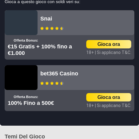
Gioca a questo gioco con soldi veri su:
Snai
Offerta Bonus:
Gioca ora
€15 Gratis + 100% fino a
18+ | Si applicano T&C.
€1.000
bet365 Casino
Gioca ora
Offerta Bonus:
100% Fino a 500€
18+ | Si applicano T&C.
Temi Del Gioco