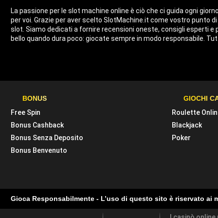
La passione per le slot machine online è ciò che ci guida ogni giorno
per voi. Grazie per aver scelto SlotMachine.it come vostro punto di
slot. Siamo dedicati a fornire recensioni oneste, consigli esperti e 
bello quando dura poco: giocate sempre in modo responsabile. Tutti i 
BONUS
GIOCHI C
Free Spin
Roulette Onli
Bonus Cashback
Blackjack
Bonus Senza Deposito
Poker
Bonus Benvenuto
Gioca Responsabilmente - L’uso di questo sito è riservato ai
I casinò online