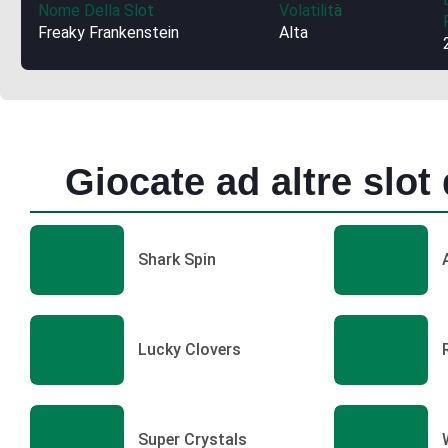
Nome Della Slot
Volatilità
Freaky Frankenstein
Alta
Giocate ad altre slo
Shark Spin
Lucky Clovers
Super Crystals