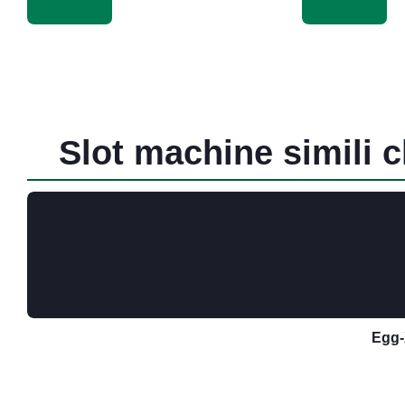
Slot machine simili c
Egg-
Data di uscita:
Luglio, 2021
RTP:
94.39%
Volatilità:
Media