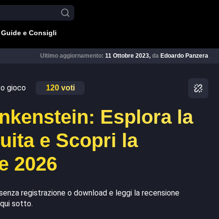
Guide e Consigli
Ultimo aggiornamento:
11 Ottobre 2023,
da
Edoardo Panzera
o gioco
120
voti
nkenstein: Esplora la
ita e Scopri la
e 2026
senza registrazione o download e leggi la recensione
qui sotto.