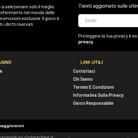
Tieniti aggiornato sulle ulti
 a selezionare solo il meglio
 riferimento nel mondo delle
promozioni esclusive. Il gioco è
diritti riservati.
Proteggere la tua privacy è e
privacy.
ASINO
LINK UTILI
ne
Contattaci
Chi Siamo
Termini E Condizioni
Informativa Sulla Privacy
Gioco Responsabile
 maggiorenni
 recensiti su slotmachine.it