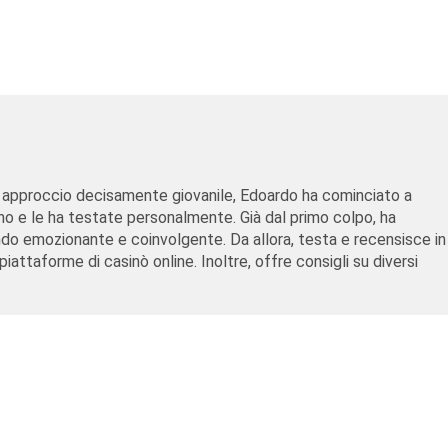
oca gratis
un approccio decisamente giovanile, Edoardo ha cominciato a
ino e le ha testate personalmente. Già dal primo colpo, ha
ndo emozionante e coinvolgente. Da allora, testa e recensisce in
 piattaforme di casinò online. Inoltre, offre consigli su diversi