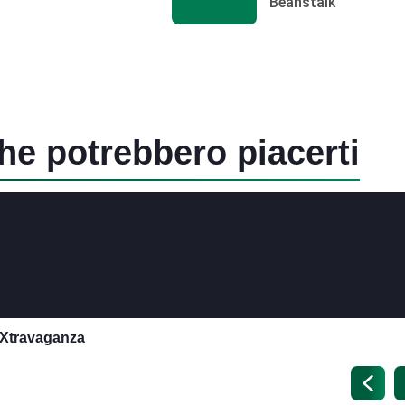
Beanstalk
he potrebbero piacerti
Xtravaganza