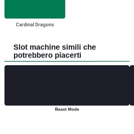
Cardinal Dragons
Slot machine simili che
potrebbero piacerti
Beast Mode
Data di uscita:
Febbraio, 2022
RTP:
96.32%
Volatilità:
Alta