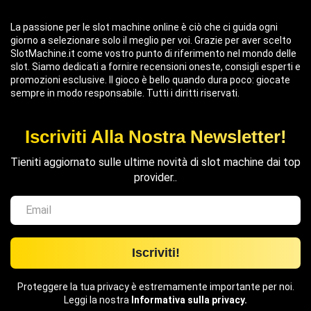
La passione per le slot machine online è ciò che ci guida ogni
giorno a selezionare solo il meglio per voi. Grazie per aver scelto
SlotMachine.it come vostro punto di riferimento nel mondo delle
slot. Siamo dedicati a fornire recensioni oneste, consigli esperti e
promozioni esclusive. Il gioco è bello quando dura poco: giocate
sempre in modo responsabile. Tutti i diritti riservati.
Iscriviti Alla Nostra Newsletter!
Tieniti aggiornato sulle ultime novità di slot machine dai top
provider..
Proteggere la tua privacy è estremamente importante per noi.
Leggi la nostra
Informativa sulla privacy.