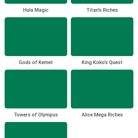
Hula Magic
Titan’s Riches
Gods of Kemet
King Koko’s Quest
Towers of Olympus
Alice Mega Riches