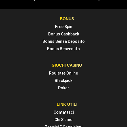
BONUS
Free Spin
Bonus Cashback
Bonus Senza Deposito
Bonus Benvenuto
GIOCHI CASINO
Roulette Online
Blackjack
Poker
LINK UTILI
Contattaci
Chi Siamo