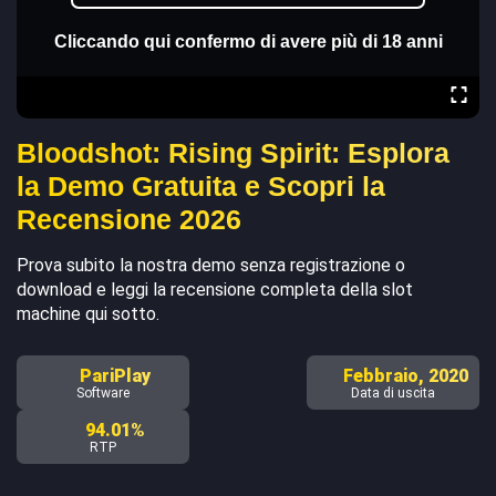
Cliccando qui confermo di avere più di 18 anni
Bloodshot: Rising Spirit: Esplora
la Demo Gratuita e Scopri la
Recensione 2026
Prova subito la nostra demo senza registrazione o
download e leggi la recensione completa della slot
machine qui sotto.
PariPlay
Febbraio, 2020
Software
Data di uscita
94.01%
RTP