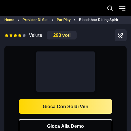
Home
Provider Di Slot
PariPlay
Bloodshot: Rising Spirit
Valuta
293
voti
Gioca Con Soldi Veri
Gioca Alla Demo