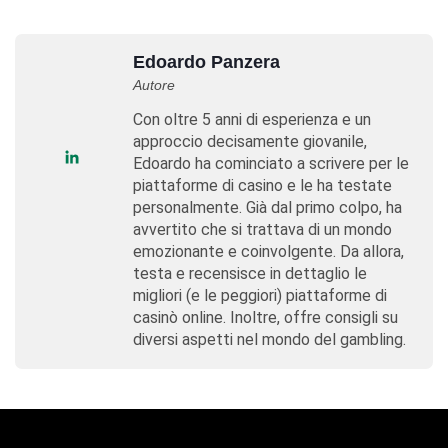
Gioca gratis
Edoardo Panzera
Autore
Con oltre 5 anni di esperienza e un
approccio decisamente giovanile,
Edoardo ha cominciato a scrivere per le
piattaforme di casino e le ha testate
personalmente. Già dal primo colpo, ha
avvertito che si trattava di un mondo
emozionante e coinvolgente. Da allora,
testa e recensisce in dettaglio le
migliori (e le peggiori) piattaforme di
casinò online. Inoltre, offre consigli su
diversi aspetti nel mondo del gambling.