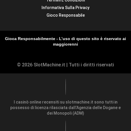
Termini E Condizioni
Informativa Sulla Privacy
Gioco Responsabile
Gioca Responsabilmente - L’uso di questo sito è riservato ai
maggiorenni
© 2026 SlotMachine.it | Tutti i diritti riservati
I casinò online recensiti su slotmachine.it sono tutti in
possesso di licenza rilasciata dall’Agenzia delle Dogane e
dei Monopoli (ADM)