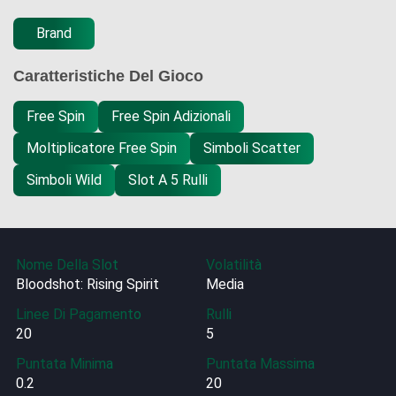
Brand
Caratteristiche Del Gioco
Free Spin
Free Spin Adizionali
Moltiplicatore Free Spin
Simboli Scatter
Simboli Wild
Slot A 5 Rulli
Nome Della Slot
Volatilità
Bloodshot: Rising Spirit
Media
Linee Di Pagamento
Rulli
20
5
Puntata Minima
Puntata Massima
0.2
20