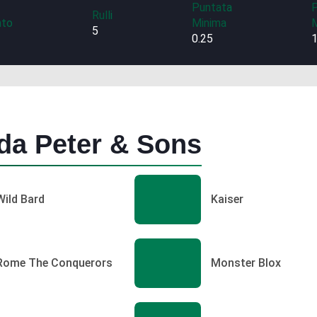
Puntata
Rulli
to
Minima
5
0.25
 da Peter & Sons
Wild Bard
Kaiser
Rome The Conquerors
Monster Blox