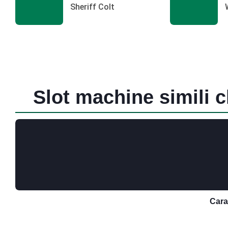
Sheriff Colt
Slot machine simili c
Cara
Data di uscita:
Gennaio, 2018
RTP:
95.2%
Volatilità:
Alta