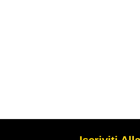
Iscriviti Al