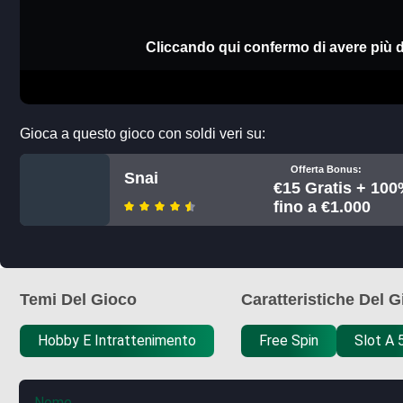
Cliccando qui confermo di avere più d
Gioca a questo gioco con soldi veri su:
Offerta Bonus:
Snai
€15 Gratis + 10
fino a €1.000
Temi Del Gioco
Caratteristiche Del 
Hobby E Intrattenimento
Free Spin
Slot A 5
Nome