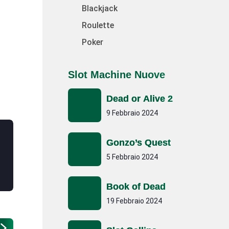
Blackjack
Roulette
Poker
Slot Machine Nuove
Dead or Alive 2
9 Febbraio 2024
Gonzo’s Quest
5 Febbraio 2024
Book of Dead
19 Febbraio 2024
Koi
Data di uscita:
Gennaio, 2015
RTP:
96%
Volatilità:
Media