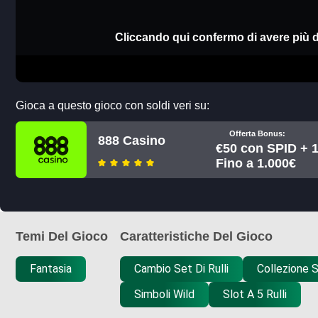
Cliccando qui confermo di avere più d
Gioca a questo gioco con soldi veri su:
Offerta Bonus:
888 Casino
€50 con SPID + 
Fino a 1.000€
Temi Del Gioco
Caratteristiche Del Gioco
Fantasia
Cambio Set Di Rulli
Collezione S
Simboli Wild
Slot A 5 Rulli