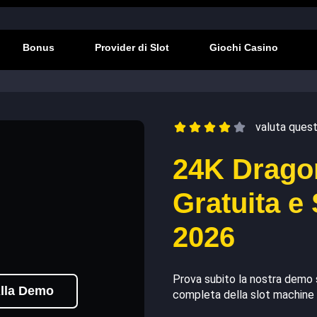
Bonus
Provider di Slot
Giochi Casino
valuta
quest
24K Drago
Gratuita e
2026
Prova subito la nostra demo 
lla Demo
completa della slot machine 