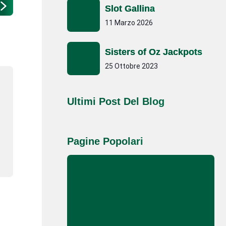
Volatilità:
Alta
Slot Gallina
11 Marzo 2026
Gio
Sisters of Oz Jackpots
25 Ottobre 2023
Ultimi Post Del Blog
Pagine Popolari