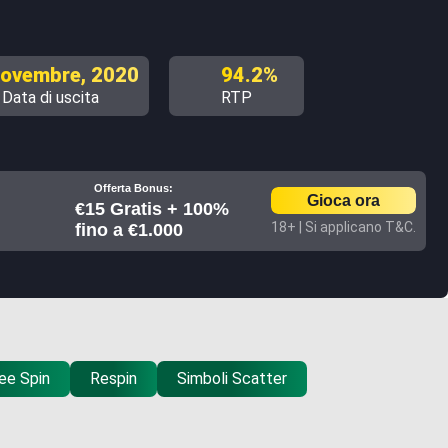
ovembre, 2020
94.2%
Data di uscita
RTP
Offerta Bonus:
Gioca ora
€15 Gratis + 100%
18+ | Si applicano T&C.
fino a €1.000
ree Spin
Respin
Simboli Scatter