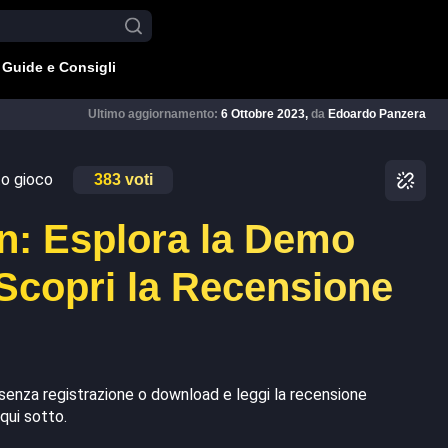
Guide e Consigli
Ultimo aggiornamento:
6 Ottobre 2023,
da
Edoardo Panzera
o gioco
383
voti
n: Esplora la Demo
 Scopri la Recensione
senza registrazione o download e leggi la recensione
qui sotto.