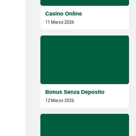
Casino Online
11 Marzo 2026
Bonus Senza Deposito
12 Marzo 2026