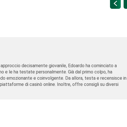
oca gratis
un approccio decisamente giovanile, Edoardo ha cominciato a
ino e le ha testate personalmente. Già dal primo colpo, ha
ndo emozionante e coinvolgente. Da allora, testa e recensisce in
 piattaforme di casinò online. Inoltre, offre consigli su diversi