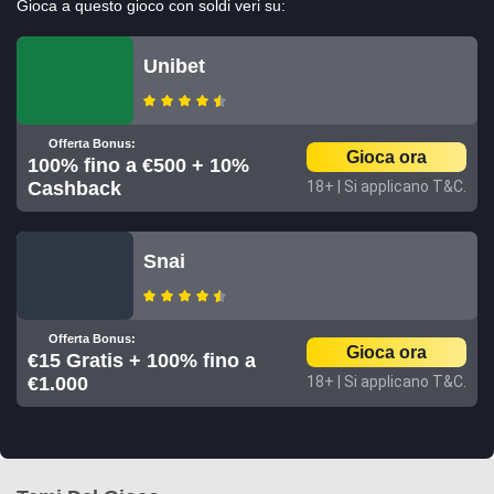
Gioca a questo gioco con soldi veri su:
Unibet
Offerta Bonus:
Gioca ora
100% fino a €500 + 10%
18+ | Si applicano T&C.
Cashback
Snai
Offerta Bonus:
Gioca ora
€15 Gratis + 100% fino a
18+ | Si applicano T&C.
€1.000