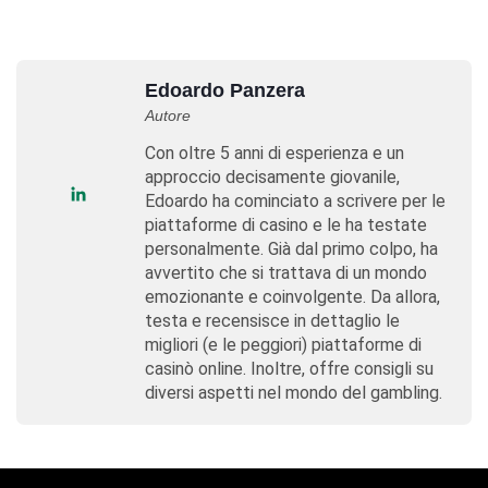
Gioca gratis
Edoardo Panzera
Autore
Con oltre 5 anni di esperienza e un
approccio decisamente giovanile,
Edoardo ha cominciato a scrivere per le
piattaforme di casino e le ha testate
personalmente. Già dal primo colpo, ha
avvertito che si trattava di un mondo
emozionante e coinvolgente. Da allora,
testa e recensisce in dettaglio le
migliori (e le peggiori) piattaforme di
casinò online. Inoltre, offre consigli su
diversi aspetti nel mondo del gambling.