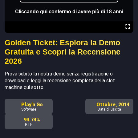
Cliccando qui confermo di avere più di 18 anni
Golden Ticket: Esplora la Demo
Gratuita e Scopri la Recensione
2026
Prova subito la nostra demo senza registrazione o
download e leggi la recensione completa della slot
machine qui sotto.
Play'n Go
Ottobre, 2014
Software
Data di uscita
94.74%
RTP