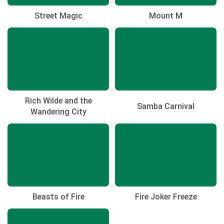
Street Magic
Mount M
Rich Wilde and the
Samba Carnival
Wandering City
Beasts of Fire
Fire Joker Freeze