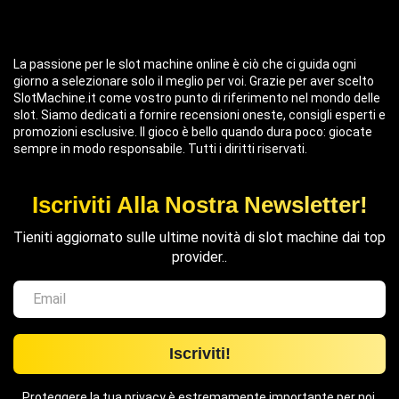
La passione per le slot machine online è ciò che ci guida ogni
giorno a selezionare solo il meglio per voi. Grazie per aver scelto
SlotMachine.it come vostro punto di riferimento nel mondo delle
slot. Siamo dedicati a fornire recensioni oneste, consigli esperti e
promozioni esclusive. Il gioco è bello quando dura poco: giocate
sempre in modo responsabile. Tutti i diritti riservati.
Iscriviti Alla Nostra Newsletter!
Tieniti aggiornato sulle ultime novità di slot machine dai top
provider..
Proteggere la tua privacy è estremamente importante per noi.