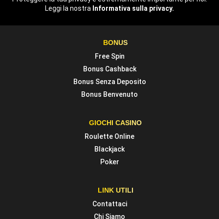
Leggi la nostra
Informativa sulla privacy.
BONUS
Free Spin
Bonus Cashback
Bonus Senza Deposito
Bonus Benvenuto
GIOCHI CASINO
Roulette Online
Blackjack
Poker
LINK UTILI
Contattaci
Chi Siamo