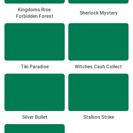
Kingdoms Rise:
Sherlock Mystery
Forbidden Forest
Tiki Paradise
Witches Cash Collect
Silver Bullet
Stallion Strike