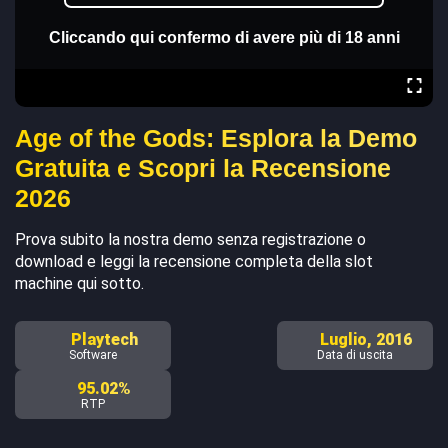
Cliccando qui confermo di avere più di 18 anni
Age of the Gods: Esplora la Demo
Gratuita e Scopri la Recensione
2026
Prova subito la nostra demo senza registrazione o
download e leggi la recensione completa della slot
machine qui sotto.
Playtech
Luglio, 2016
Software
Data di uscita
95.02%
RTP