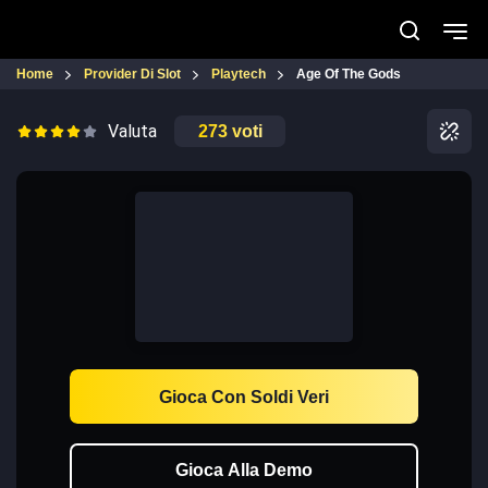
Home
Provider Di Slot
Playtech
Age Of The Gods
Valuta
273
voti
Gioca Con Soldi Veri
Gioca Alla Demo