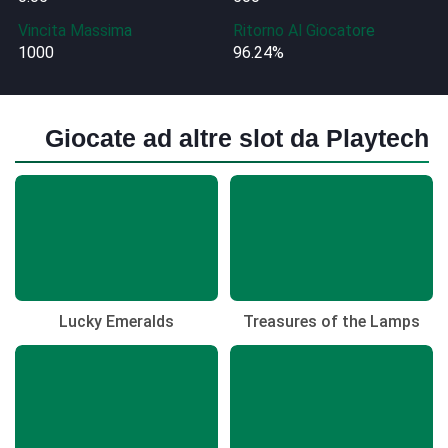
Vincita Massima
Ritorno Al Giocatore
1000
96.24%
Giocate ad altre slot da Playtech
Lucky Emeralds
Treasures of the Lamps