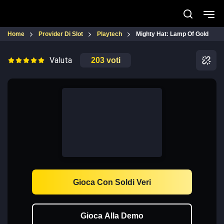
Home
Provider Di Slot
Playtech
Mighty Hat: Lamp Of Gold
Valuta
203
voti
Gioca Con Soldi Veri
Gioca Alla Demo