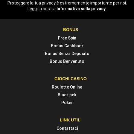
Proteggere la tua privacy è estremamente importante per noi.
Leggi la nostra
Informativa sulla privacy.
BONUS
Free Spin
Bonus Cashback
Bonus Senza Deposito
Bonus Benvenuto
GIOCHI CASINO
Roulette Online
Blackjack
Poker
LINK UTILI
Contattaci