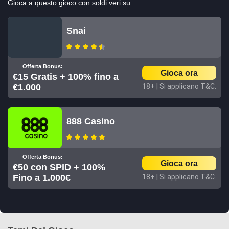
Gioca a questo gioco con soldi veri su:
Snai
Offerta Bonus:
Gioca ora
€15 Gratis + 100% fino a
18+ | Si applicano T&C.
€1.000
888 Casino
Offerta Bonus:
Gioca ora
€50 con SPID + 100%
18+ | Si applicano T&C.
Fino a 1.000€