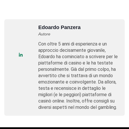
Volatilità:
Alta
Gioca gratis
Edoardo Panzera
Autore
Con oltre 5 anni di esperienza e un
approccio decisamente giovanile,
Edoardo ha cominciato a scrivere per le
piattaforme di casino e le ha testate
personalmente. Già dal primo colpo, ha
avvertito che si trattava di un mondo
emozionante e coinvolgente. Da allora,
testa e recensisce in dettaglio le
migliori (e le peggiori) piattaforme di
casinò online. Inoltre, offre consigli su
diversi aspetti nel mondo del gambling.