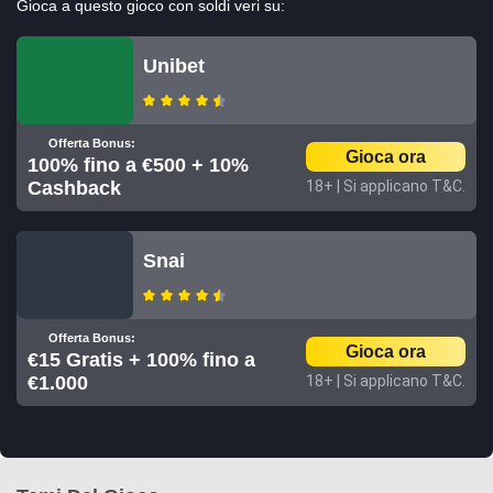
Gioca a questo gioco con soldi veri su:
Unibet
Offerta Bonus:
Gioca ora
100% fino a €500 + 10%
18+ | Si applicano T&C.
Cashback
Snai
Offerta Bonus:
Gioca ora
€15 Gratis + 100% fino a
18+ | Si applicano T&C.
€1.000