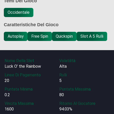
Temi Del Gioco
Occidentale
Caratteristiche Del Gioco
Autoplay
Free Spin
Quickspin
Slot A 5 Rulli
Nome Della Slot
Volatilità
Luck O’ the Rainbow
Alta
Linee Di Pagamento
Rulli
20
5
Puntata Minima
Puntata Massima
0.2
80
Vincita Massima
Ritorno Al Giocatore
1600
94.03%