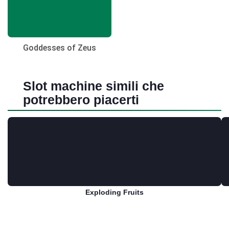
Goddesses of Zeus
Slot machine simili che
potrebbero piacerti
Exploding Fruits
Data di uscita:
Gennaio, 2020
RTP:
96%
Volatilità:
Media