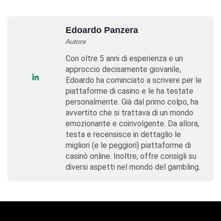
Gioca gratis
Edoardo Panzera
Autore
Con oltre 5 anni di esperienza e un
approccio decisamente giovanile,
Edoardo ha cominciato a scrivere per le
piattaforme di casino e le ha testate
personalmente. Già dal primo colpo, ha
avvertito che si trattava di un mondo
emozionante e coinvolgente. Da allora,
testa e recensisce in dettaglio le
migliori (e le peggiori) piattaforme di
casinò online. Inoltre, offre consigli su
diversi aspetti nel mondo del gambling.