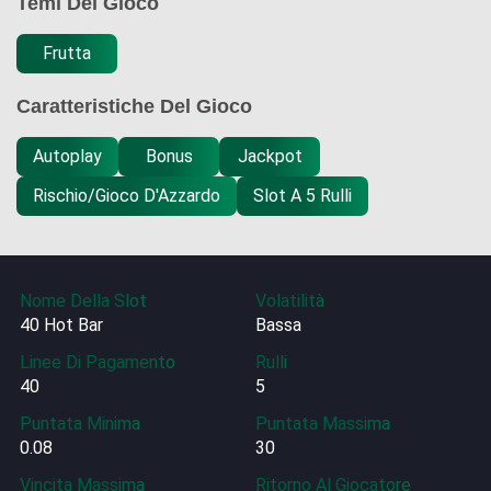
Temi Del Gioco
Frutta
Caratteristiche Del Gioco
Autoplay
Bonus
Jackpot
Rischio/Gioco D'Azzardo
Slot A 5 Rulli
Nome Della Slot
Volatilità
40 Hot Bar
Bassa
Linee Di Pagamento
Rulli
40
5
Puntata Minima
Puntata Massima
0.08
30
Vincita Massima
Ritorno Al Giocatore