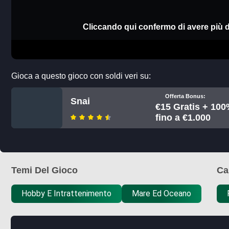
Cliccando qui confermo di avere più d
Gioca a questo gioco con soldi veri su:
Offerta Bonus:
Snai
€15 Gratis + 10
fino a €1.000
Temi Del Gioco
Ca
Hobby E Intrattenimento
Mare Ed Oceano