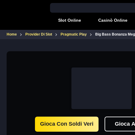
Slot Online
Casinò Online
Home
Provider Di Slot
Pragmatic Play
Big Bass Bonanza Me
Gioca A
Gioca Con Soldi Veri