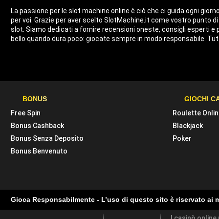
La passione per le slot machine online è ciò che ci guida ogni giorno
per voi. Grazie per aver scelto SlotMachine.it come vostro punto di
slot. Siamo dedicati a fornire recensioni oneste, consigli esperti e 
bello quando dura poco: giocate sempre in modo responsabile. Tutti i 
BONUS
GIOCHI C
Free Spin
Roulette Onli
Bonus Cashback
Blackjack
Bonus Senza Deposito
Poker
Bonus Benvenuto
Gioca Responsabilmente - L’uso di questo sito è riservato ai
I casinò online