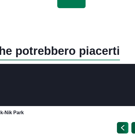
he potrebbero piacerti
ck-Nik Park