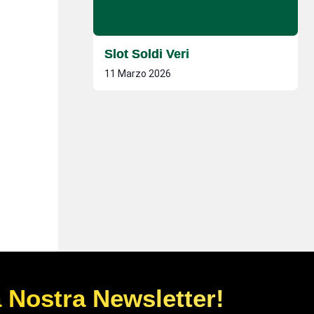
Slot Soldi Veri
11 Marzo 2026
la Nostra Newsletter!