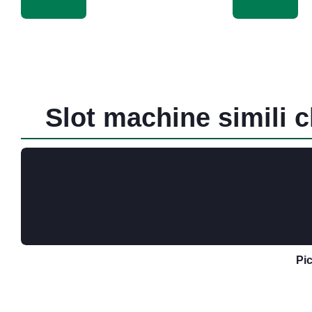
Slot machine simili c
Pi
Data di uscita:
Giugno, 2019
RTP:
96%
Volatilità:
Bassa