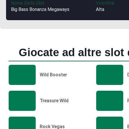
Nome Della Slot
Volatilità
Big Bass Bonanza Megaways
Alta
Giocate ad altre slot
Wild Booster
Treasure Wild
Rock Vegas