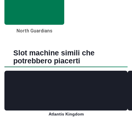
North Guardians
Slot machine simili che
potrebbero piacerti
Atlantis Kingdom
Data di uscita:
Aprile, 2022
RTP:
95.3%
Volatilità:
Alta