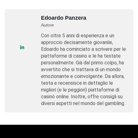
Gioca gratis
Edoardo Panzera
Autore
Con oltre 5 anni di esperienza e un
approccio decisamente giovanile,
Edoardo ha cominciato a scrivere per le
piattaforme di casino e le ha testate
personalmente. Già dal primo colpo, ha
avvertito che si trattava di un mondo
emozionante e coinvolgente. Da allora,
testa e recensisce in dettaglio le
migliori (e le peggiori) piattaforme di
casinò online. Inoltre, offre consigli su
diversi aspetti nel mondo del gambling.