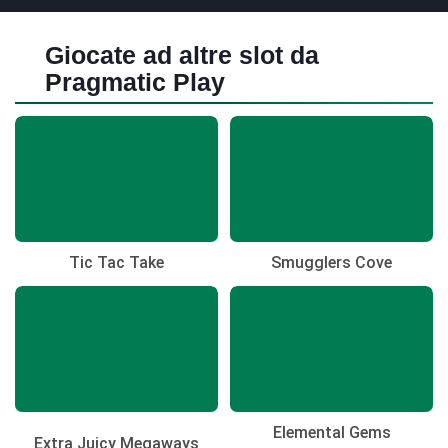
Giocate ad altre slot da
Pragmatic Play
Tic Tac Take
Smugglers Cove
Elemental Gems
Extra Juicy Megaways