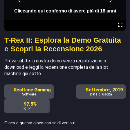
Cliccando qui confermo di avere più di 18 anni
T-Rex II: Esplora la Demo Gratuita
e Scopri la Recensione 2026
Prova subito la nostra demo senza registrazione o
download e leggi la recensione completa della slot
machine qui sotto.
Realtime Gaming
Settembre, 2019
Software
Data di uscita
97.5%
RTP
Gioca a questo gioco con soldi veri su: