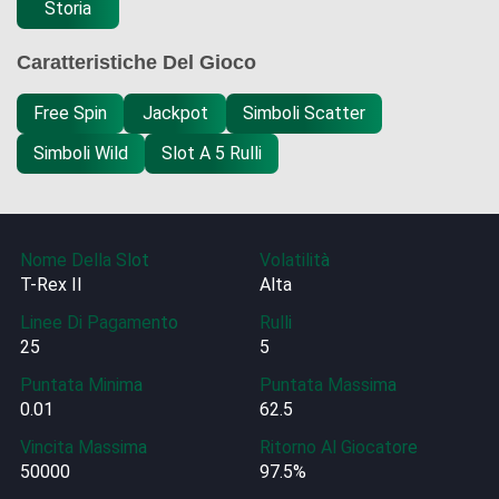
Storia
Caratteristiche Del Gioco
Free Spin
Jackpot
Simboli Scatter
Simboli Wild
Slot A 5 Rulli
Nome Della Slot
Volatilità
T-Rex II
Alta
Linee Di Pagamento
Rulli
25
5
Puntata Minima
Puntata Massima
0.01
62.5
Vincita Massima
Ritorno Al Giocatore
50000
97.5%