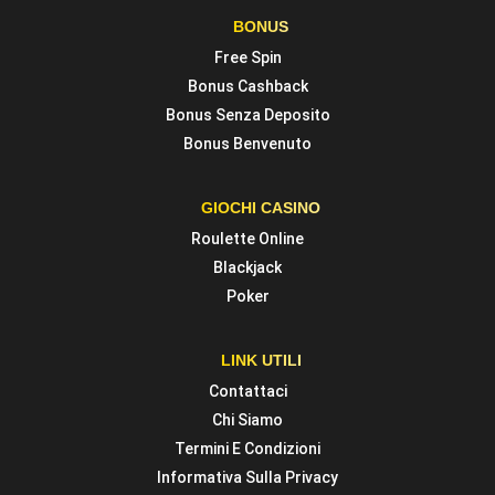
BONUS
Free Spin
Bonus Cashback
Bonus Senza Deposito
Bonus Benvenuto
GIOCHI CASINO
Roulette Online
Blackjack
Poker
LINK UTILI
Contattaci
Chi Siamo
Termini E Condizioni
Informativa Sulla Privacy