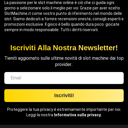
La passione per le slot machine online è ciò che ci guida ogni
giorno a selezionare solo il meglio per voi. Grazie per aver scelto
SlotMachine.it come vostro punto di riferimento nel mondo delle
slot. Siamo dedicati a fornire recensioni oneste, consigli esperti e
promozioni esclusive. Il gioco è bello quando dura poco: giocate
sempre in modo responsabile. Tutti i diritti riservati.
Iscriviti Alla Nostra Newsletter!
Tieniti aggiornato sulle ultime novità di slot machine dai top
provider..
Proteggere la tua privacy è estremamente importante per noi.
Leggi la nostra
Informativa sulla privacy.