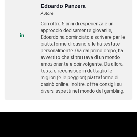
Edoardo Panzera
Autore
Con oltre 5 anni di esperienza e un
approccio decisamente giovanile,
Edoardo ha cominciato a scrivere per le
piattaforme di casino e le ha testate
personalmente. Già dal primo colpo, ha
avvertito che si trattava di un mondo
emozionante e coinvolgente. Da allora,
testa e recensisce in dettaglio le
migliori (e le peggiori) piattaforme di
casinò online. Inoltre, offre consigli su
diversi aspetti nel mondo del gambling.