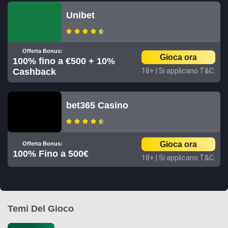
Unibet
Offerta Bonus:
Gioca ora
100% fino a €500 + 10%
18+ | Si applicano T&C.
Cashback
bet365 Casino
Gioca ora
Offerta Bonus:
100% Fino a 500€
18+ | Si applicano T&C.
Temi Del Gioco